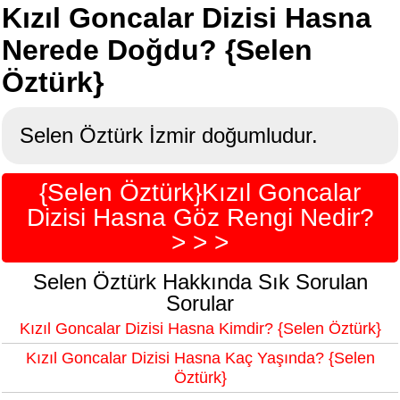
Kızıl Goncalar Dizisi Hasna
Nerede Doğdu? {Selen
Öztürk}
Selen Öztürk İzmir doğumludur.
{Selen Öztürk}Kızıl Goncalar
Dizisi Hasna Göz Rengi Nedir?
> > >
Selen Öztürk Hakkında Sık Sorulan
Sorular
Kızıl Goncalar Dizisi Hasna Kimdir? {Selen Öztürk}
Kızıl Goncalar Dizisi Hasna Kaç Yaşında? {Selen
Öztürk}