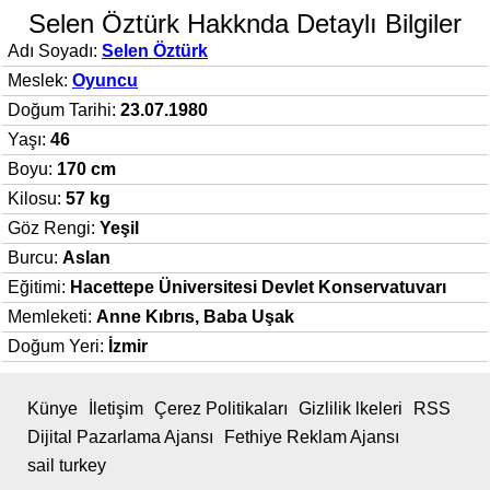
Selen Öztürk Hakknda Detaylı Bilgiler
Adı Soyadı:
Selen Öztürk
Meslek:
Oyuncu
Doğum Tarihi:
23.07.1980
Yaşı:
46
Boyu:
170 cm
Kilosu:
57 kg
Göz Rengi:
Yeşil
Burcu:
Aslan
Eğitimi:
Hacettepe Üniversitesi Devlet Konservatuvarı
Memleketi:
Anne Kıbrıs, Baba Uşak
Doğum Yeri:
İzmir
Künye
İletişim
Çerez Politikaları
Gizlilik lkeleri
RSS
Dijital Pazarlama Ajansı
Fethiye Reklam Ajansı
sail turkey