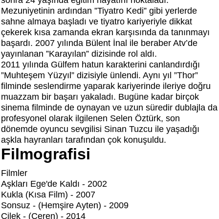
sonra 24 yaşında eğitim hayatını noktaladı.
Mezuniyetinin ardından ”Tiyatro Kedi” gibi yerlerde
sahne almaya başladı ve tiyatro kariyeriyle dikkat
çekerek kısa zamanda ekran karşısında da tanınmayı
başardı. 2007 yılında Bülent İnal ile beraber Atv’de
yayınlanan ”Karayılan” dizisinde rol aldı.
2011 yılında Gülfem hatun karakterini canlandırdığı
”Muhteşem Yüzyıl” dizisiyle ünlendi. Aynı yıl ”Thor”
filminde seslendirme yaparak kariyerinde ileriye doğru
muazzam bir başarı yakaladı. Bugüne kadar birçok
sinema filminde de oynayan ve uzun süredir dublajla da
profesyonel olarak ilgilenen Selen Öztürk, son
dönemde oyuncu sevgilisi Sinan Tuzcu ile yaşadığı
aşkla hayranları tarafından çok konuşuldu.
Filmografisi
Filmler
Aşkları Ege'de Kaldı - 2002
Kukla (Kısa Film) - 2007
Sonsuz - (Hemşire Ayten) - 2009
Çilek - (Ceren) - 2014