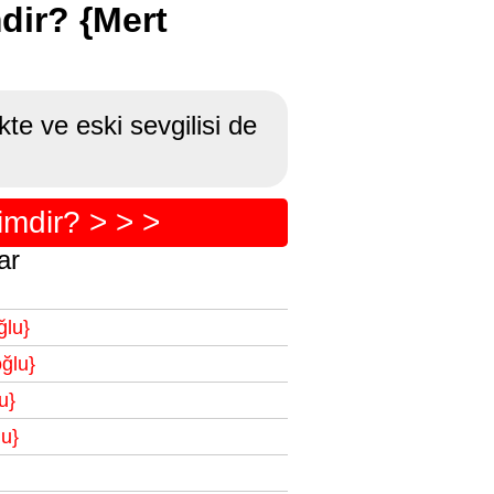
mdir? {Mert
te ve eski sevgilisi de
imdir? > > >
ar
ğlu}
ğlu}
u}
lu}