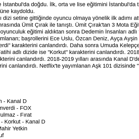
İstanbul'da doğdu. İlk, orta ve lise eğitimini İstanbul'd
müne kaydoldu.
 dizi setine gittiğinde oyuncu olmaya yönelik ilk adımı att
rasında Ümit Çırak ile tanıştı. Ümit Çırak'tan 3 Mota Eğ
e oyunculuk eğitimi aldıktan sonra Dedemin İnsanları adlı
ımlanan; başrollerini Ece Uslu, Özcan Deniz, Ayça Ayşin 
rdi" karakterini canlandırdı. Daha sonra Umuda Kelepçe 
tihi adlı dizide ise "Korkut" karakterini canlandırdı. 20
kterini canlandırdı. 2018-2019 yılları arasında Kanal D'
erini canlandırdı. Netflix'te yayımlanan Aşk 101 dizisinde
n - Kanal D
mverdi - FOX
lmaz - Fırat
- Korkut - Kanal D
Mahir Yetkin
uf