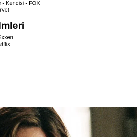
e - Kendisi - FOX
rvet
lmleri
Exxen
tflix