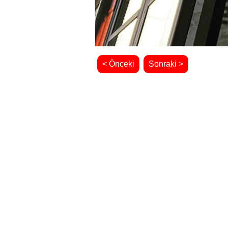
< Önceki
Sonraki >