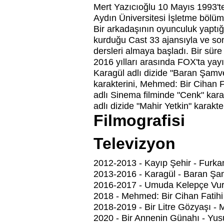
Mert Yazıcıoğlu 10 Mayıs 1993'te 
Aydın Üniversitesi İşletme bölü
Bir arkadaşının oyunculuk yaptığı
kurduğu Cast 33 ajansıyla ve son
dersleri almaya başladı. Bir sür
2016 yılları arasında FOX'ta yay
Karagül adlı dizide "Baran Şamve
karakterini, Mehmed: Bir Cihan Fa
adlı Sinema filminde "Cenk" kara
adlı dizide "Mahir Yetkin" karakt
Filmografisi
Televizyon
2012-2013 - Kayıp Şehir - Furka
2013-2016 - Karagül - Baran Şa
2016-2017 - Umuda Kelepçe Vuru
2018 - Mehmed: Bir Cihan Fatihi 
2018-2019 - Bir Litre Gözyaşı - 
2020 - Bir Annenin Günahı - Yus