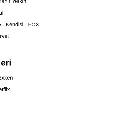
Mahir Yetkin
uf
e - Kendisi - FOX
rvet
leri
Exxen
tflix