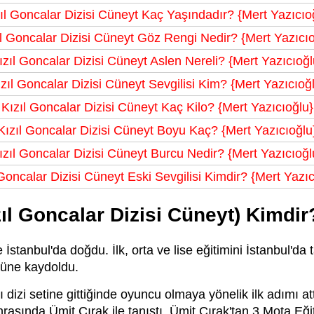
ıl Goncalar Dizisi Cüneyt Kaç Yaşındadır? {Mert Yazıcıo
ıl Goncalar Dizisi Cüneyt Göz Rengi Nedir? {Mert Yazıcıo
ızıl Goncalar Dizisi Cüneyt Aslen Nereli? {Mert Yazıcıoğl
zıl Goncalar Dizisi Cüneyt Sevgilisi Kim? {Mert Yazıcıoğ
Kızıl Goncalar Dizisi Cüneyt Kaç Kilo? {Mert Yazıcıoğlu}
Kızıl Goncalar Dizisi Cüneyt Boyu Kaç? {Mert Yazıcıoğlu
ızıl Goncalar Dizisi Cüneyt Burcu Nedir? {Mert Yazıcıoğl
 Goncalar Dizisi Cüneyt Eski Sevgilisi Kimdir? {Mert Yazıc
zıl Goncalar Dizisi Cüneyt) Kimdir
İstanbul'da doğdu. İlk, orta ve lise eğitimini İstanbul'd
müne kaydoldu.
 dizi setine gittiğinde oyuncu olmaya yönelik ilk adımı att
rasında Ümit Çırak ile tanıştı. Ümit Çırak'tan 3 Mota Eğ