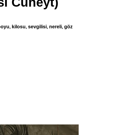
si Cüneyt)
yu, kilosu, sevgilisi, nereli, göz