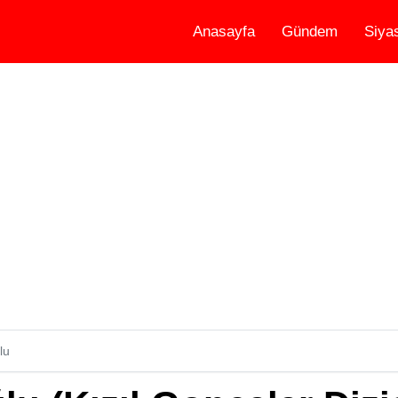
Anasayfa
Gündem
Siya
lu