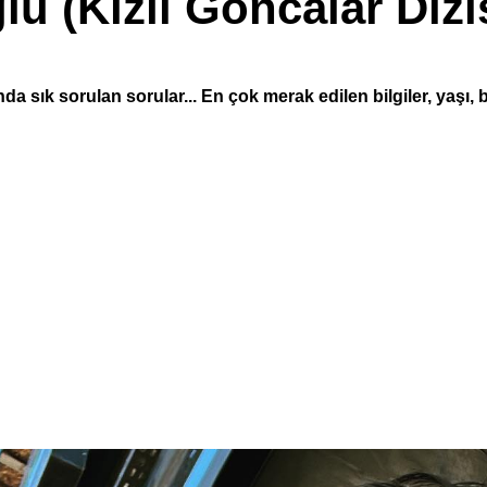
lu (Kızıl Goncalar Dizi
a sık sorulan sorular... En çok merak edilen bilgiler, yaşı, bo