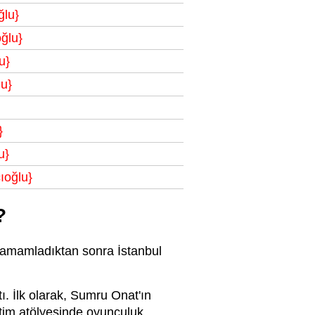
ğlu}
ğlu}
u}
lu}
}
u}
ıoğlu}
?
a tamamladıktan sonra İstanbul
ı. İlk olarak, Sumru Onat'ın
itim atölyesinde oyunculuk