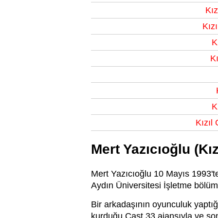
Kız
Kız
K
Kı
K
Kızıl
Mert Yazıcıoğlu (Kı
Mert Yazıcıoğlu 10 Mayıs 1993'te 
Aydın Üniversitesi İşletme bölü
Bir arkadaşının oyunculuk yaptığı
kurduğu Cast 33 ajansıyla ve son