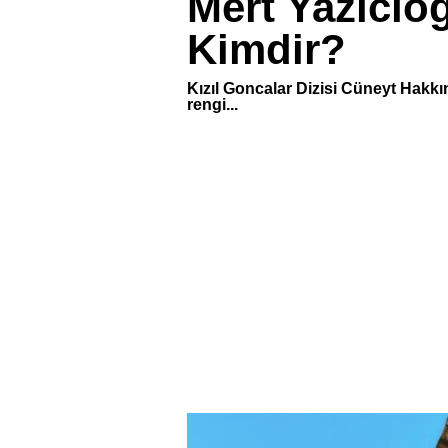
Mert Yazıcıoğ
Kimdir?
Kızıl Goncalar Dizisi Cüneyt Hakkınd
rengi...