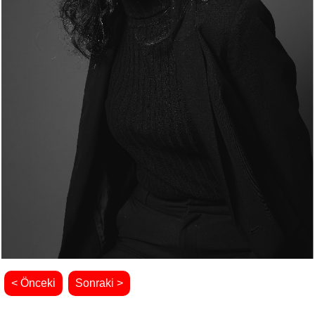
< Önceki
Sonraki >