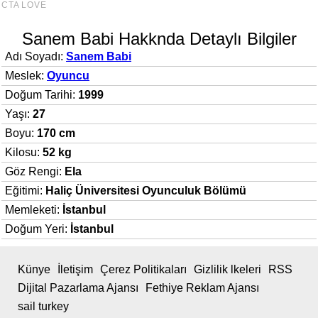
Sanem Babi Hakknda Detaylı Bilgiler
Adı Soyadı:
Sanem Babi
Meslek:
Oyuncu
Doğum Tarihi:
1999
Yaşı:
27
Boyu:
170 cm
Kilosu:
52 kg
Göz Rengi:
Ela
Eğitimi:
Haliç Üniversitesi Oyunculuk Bölümü
Memleketi:
İstanbul
Doğum Yeri:
İstanbul
Künye
İletişim
Çerez Politikaları
Gizlilik lkeleri
RSS
Dijital Pazarlama Ajansı
Fethiye Reklam Ajansı
sail turkey