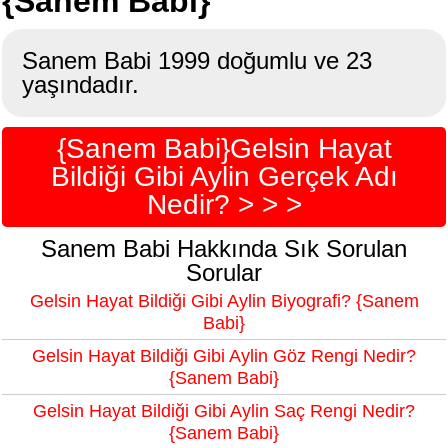
{Sanem Babi}
Sanem Babi 1999 doğumlu ve 23
yaşındadır.
{Sanem Babi}Gelsin Hayat
Bildiği Gibi Aylin Gerçek Adı
Nedir? > > >
Sanem Babi Hakkında Sık Sorulan
Sorular
Gelsin Hayat Bildiği Gibi Aylin Biyografi? {Sanem
Babi}
Gelsin Hayat Bildiği Gibi Aylin Göz Rengi Nedir?
{Sanem Babi}
Gelsin Hayat Bildiği Gibi Aylin Saç Rengi Nedir?
{Sanem Babi}