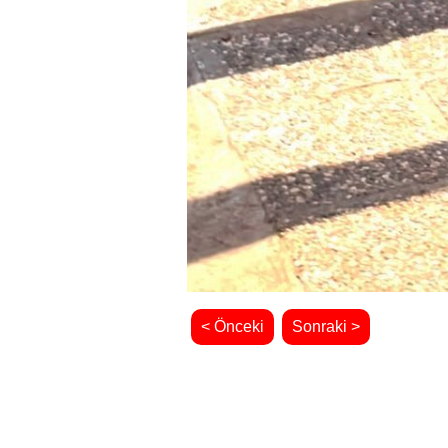
< Önceki
Sonraki >