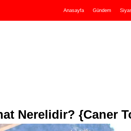
Anasayfa
Gündem
Siya
at Nerelidir? {Caner 