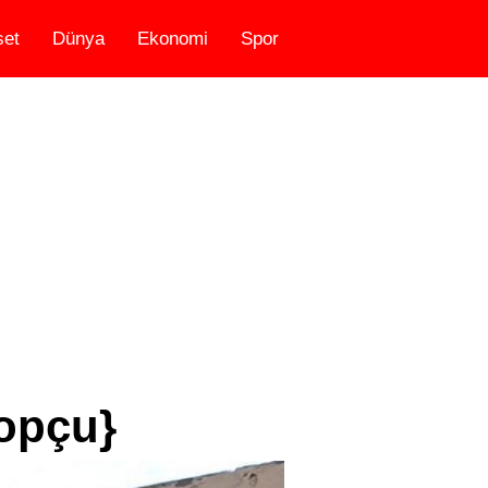
set
Dünya
Ekonomi
Spor
Topçu}