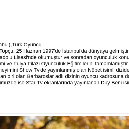
nbul),Türk Oyuncu.
opçu, 25 Haziran 1997'de İstanbul'da dünyaya gelmiştir. İ
adolu Lisesi'nde okumuştur ve sonradan oyunculuk konu
mi ve Fulya Filazi Oyunculuk Eğitimilerini tamamlamıştır.
neyimini Show Tv'de yayınlanmış olan Nöbet isimli dizide 
n biri olan Barbaroslar adlı dizinin oyuncu kadrosuna da
ümüzde ise Star Tv ekranlarında yayınlanan Duy Beni isi