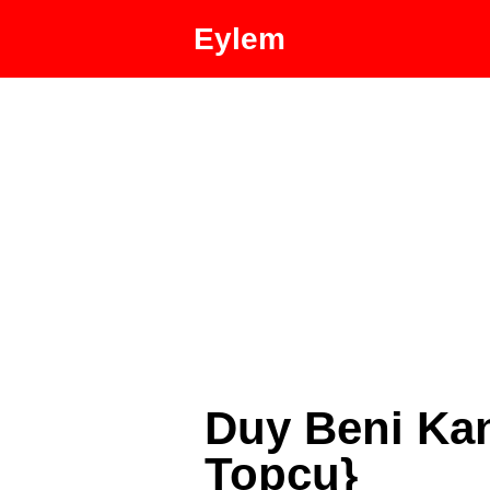
Eylem
Duy Beni Kan
Topçu}