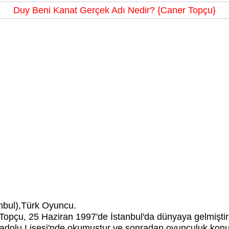
Duy Beni Kanat Gerçek Adı Nedir? {Caner Topçu}
nbul),Türk Oyuncu.
opçu, 25 Haziran 1997'de İstanbul'da dünyaya gelmiştir. İ
adolu Lisesi'nde okumuştur ve sonradan oyunculuk konu