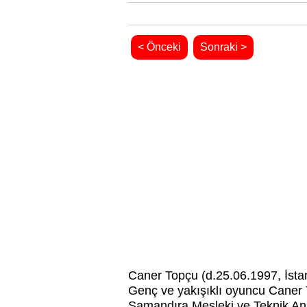
< Önceki
Sonraki >
Caner Topçu (d.25.06.1997, İsta
Genç ve yakışıklı oyuncu Caner T
Samandıra Mesleki ve Teknik An