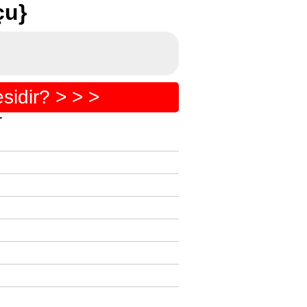
çu}
idir? > > >
r