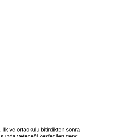
lk ve ortaokulu bitirdikten sonra
sunda yeteneği keşfedilen genç