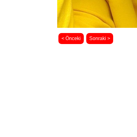
< Önceki
Sonraki >