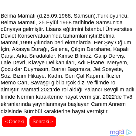
Belma Mamati (d.25.09.1968, Samsun),Türk oyuncu.
Belma Mamati, 25 Eylül 1968 tarihinde Samsun'da
dünyaya gelmiştir. Lisans eğitimini İstanbul Üniversitesi
Devlet Konservatuarı'nda tamamlamıştır.Belma
Mamati,
1999 yılından beri ekranlarda Her Şey Oğlum
İçin, Akasya Durağı, Selena, Çılgın Dershane, Kapalı
Çarşı, Arka Sıradakiler, Kimse Bilmez, Galip Derviş,
Lale Devri, Klavye Delikanlıları, Adı Efsane, Meryem,
Çocuklar Duymasın, Darısı Başımıza, Jet Sosyete,
Söz, Bizim Hikaye, Kadın, Sen Çal Kapımı, İkizler
Memo Can, Savaşçı gibi birçok dizi ve filmde rol
almıştır. Mamati,
2021’de rol aldığı
Yalancı Sevgilim adlı
filmde Nermin karakterine hayat vermiştir. 2022'de Tv8
ekranlarında yayınlanmaya başlayan
Canım Annem
dizisinde Sümbül
karakterine hayat vermiştir.
< Önceki
Sonraki >