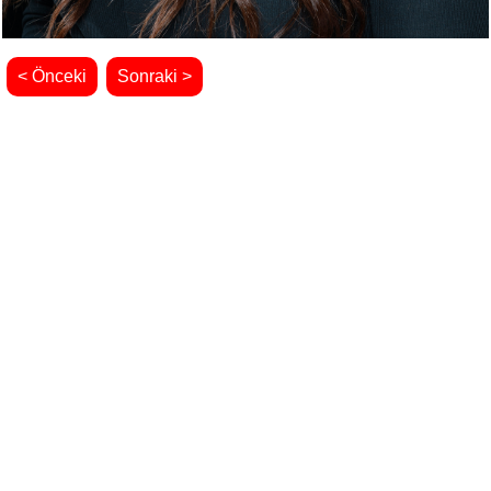
< Önceki
Sonraki >