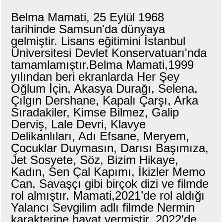
Belma Mamati, 25 Eylül 1968
tarihinde Samsun'da dünyaya
gelmiştir. Lisans eğitimini İstanbul
Üniversitesi Devlet Konservatuarı'nda
tamamlamıştır.Belma Mamati,1999
yılından beri ekranlarda Her Şey
Oğlum İçin, Akasya Durağı, Selena,
Çılgın Dershane, Kapalı Çarşı, Arka
Sıradakiler, Kimse Bilmez, Galip
Derviş, Lale Devri, Klavye
Delikanlıları, Adı Efsane, Meryem,
Çocuklar Duymasın, Darısı Başımıza,
Jet Sosyete, Söz, Bizim Hikaye,
Kadın, Sen Çal Kapımı, İkizler Memo
Can, Savaşçı gibi birçok dizi ve filmde
rol almıştır. Mamati,2021’de rol aldığı
Yalancı Sevgilim adlı filmde Nermin
karakterine hayat vermiştir. 2022'de