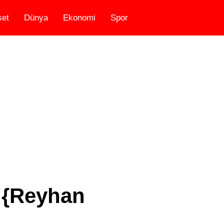
set
Dünya
Ekonomi
Spor
 {Reyhan