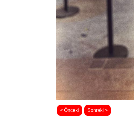
< Önceki
Sonraki >