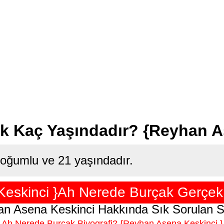
k Kaç Yaşındadır? {Reyhan A
oğumlu ve 21 yaşındadır.
eskinci }Ah Nerede Burçak Gerçek 
n Asena Keskinci Hakkında Sık Sorulan S
Ah Nerede Burçak Biyografi? {Reyhan Asena Keskinci }