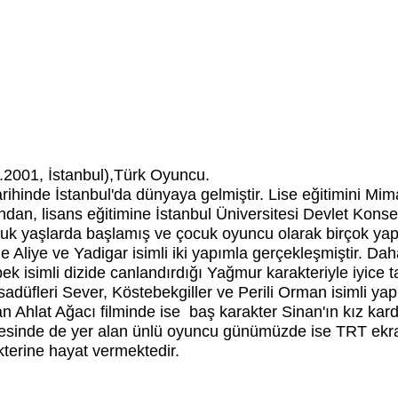
.2001, İstanbul),Türk Oyuncu.
ihinde İstanbul'da dünyaya gelmiştir. Lise eğitimini Mi
an, lisans eğitimine İstanbul Üniversitesi Devlet Konser
uk yaşlarda başlamış ve çocuk oyuncu olarak birçok yapım
Aliye ve Yadigar isimli iki yapımla gerçekleşmiştir. Dah
k isimli dizide canlandırdığı Yağmur karakteriyle iyice
adüfleri Sever, Köstebekgiller ve Perili Orman isimli ya
lan Ahlat Ağacı filminde ise baş karakter Sinan'ın kız ka
projesinde de yer alan ünlü oyuncu günümüzde ise TRT ek
kterine hayat vermektedir.