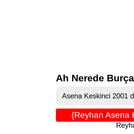
Ah Nerede Burça
Asena Keskinci 2001 d
{Reyhan Asena K
Reyha