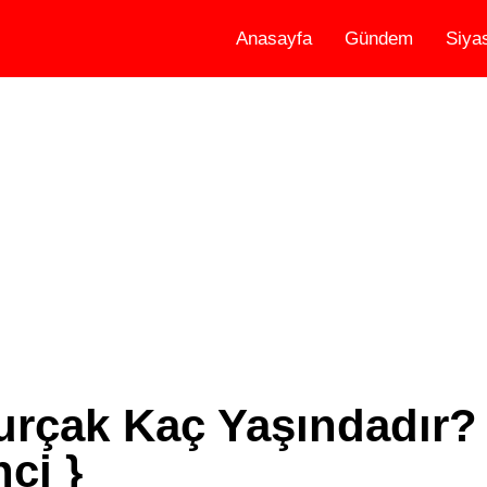
Anasayfa
Gündem
Siya
urçak Kaç Yaşındadır?
ci }