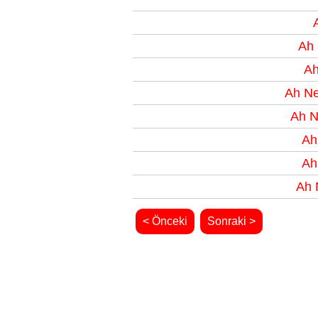
Ah 
Ah
Ah Ne
Ah N
Ah
Ah
Ah 
< Önceki
Sonraki >