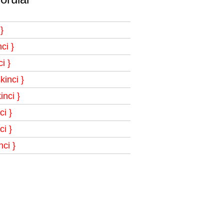
}
ci }
i }
inci }
nci }
i }
i }
ci }