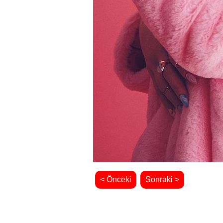
< Önceki
Sonraki >