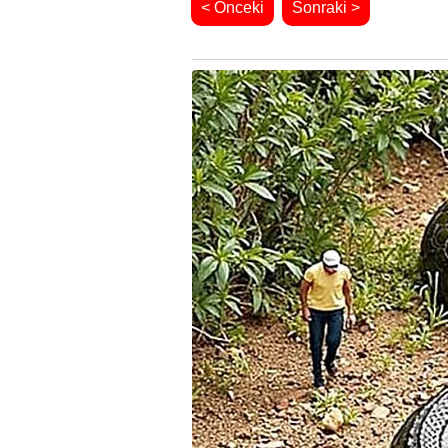
< Önceki
Sonraki >