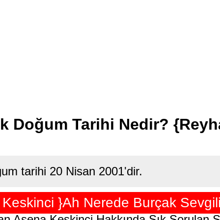
k Doğum Tarihi Nedir? {Rey
um tarihi 20 Nisan 2001'dir.
Keskinci }Ah Nerede Burçak Sevgilis
n Asena Keskinci Hakkında Sık Sorulan S