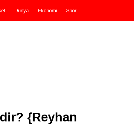
set
Dünya
Ekonomi
Spor
dir? {Reyhan