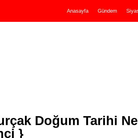
Anasayfa
Gündem
Siya
urçak Doğum Tarihi Ne
ci }