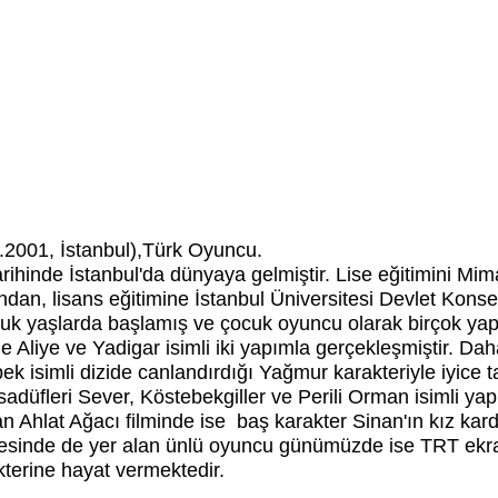
.2001, İstanbul),Türk Oyuncu.
ihinde İstanbul'da dünyaya gelmiştir. Lise eğitimini Mi
an, lisans eğitimine İstanbul Üniversitesi Devlet Konser
uk yaşlarda başlamış ve çocuk oyuncu olarak birçok yapım
Aliye ve Yadigar isimli iki yapımla gerçekleşmiştir. Dah
k isimli dizide canlandırdığı Yağmur karakteriyle iyice
adüfleri Sever, Köstebekgiller ve Perili Orman isimli ya
lan Ahlat Ağacı filminde ise baş karakter Sinan'ın kız ka
projesinde de yer alan ünlü oyuncu günümüzde ise TRT ek
kterine hayat vermektedir.