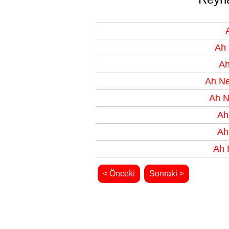
Ah 
Ah
Ah Ne
Ah N
Ah
Ah
Ah 
< Önceki
Sonraki >