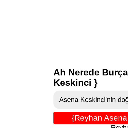
Ah Nerede Burça
Keskinci }
Asena Keskinci'nin doğ
{Reyhan Asena 
Reyha