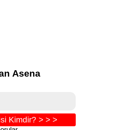
han Asena
i Kimdir? > > >
orular