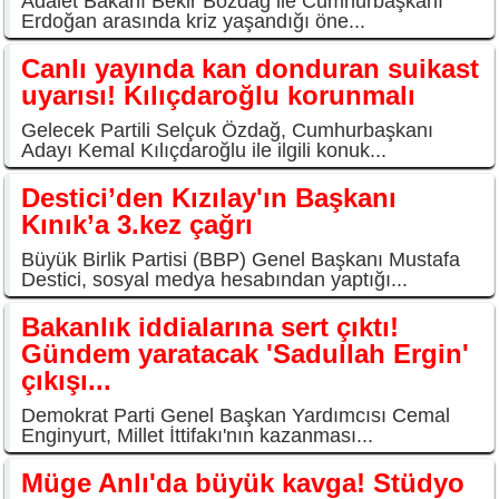
Adalet Bakanı Bekir Bozdağ ile Cumhurbaşkanı
Erdoğan arasında kriz yaşandığı öne...
Canlı yayında kan donduran suikast
uyarısı! Kılıçdaroğlu korunmalı
Gelecek Partili Selçuk Özdağ, Cumhurbaşkanı
Adayı Kemal Kılıçdaroğlu ile ilgili konuk...
Destici’den Kızılay'ın Başkanı
Kınık’a 3.kez çağrı
Büyük Birlik Partisi (BBP) Genel Başkanı Mustafa
Destici, sosyal medya hesabından yaptığı...
Bakanlık iddialarına sert çıktı!
Gündem yaratacak 'Sadullah Ergin'
çıkışı...
Demokrat Parti Genel Başkan Yardımcısı Cemal
Enginyurt, Millet İttifakı'nın kazanması...
Müge Anlı'da büyük kavga! Stüdyo