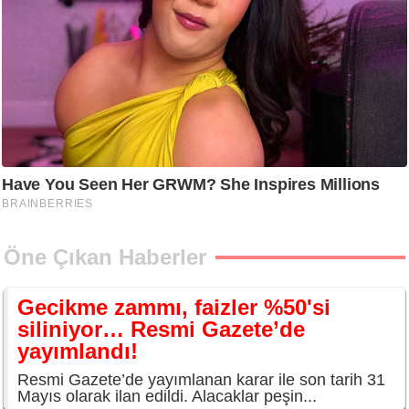
Öne Çıkan Haberler
Gecikme zammı, faizler %50'si
siliniyor… Resmi Gazete’de
yayımlandı!
Resmi Gazete’de yayımlanan karar ile son tarih 31
Mayıs olarak ilan edildi. Alacaklar peşin...