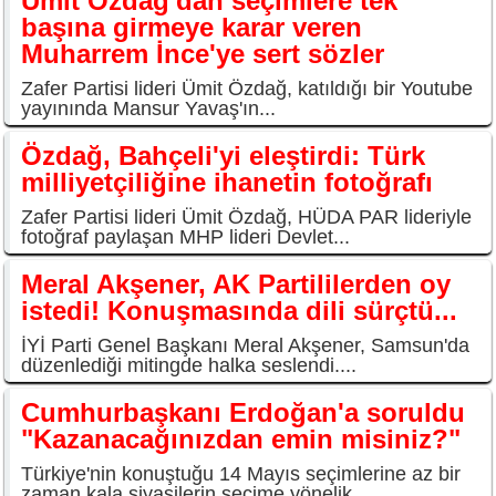
Ümit Özdağ'dan seçimlere tek
başına girmeye karar veren
Muharrem İnce'ye sert sözler
Zafer Partisi lideri Ümit Özdağ, katıldığı bir Youtube
yayınında Mansur Yavaş'ın...
Özdağ, Bahçeli'yi eleştirdi: Türk
milliyetçiliğine ihanetin fotoğrafı
Zafer Partisi lideri Ümit Özdağ, HÜDA PAR lideriyle
fotoğraf paylaşan MHP lideri Devlet...
Meral Akşener, AK Partililerden oy
istedi! Konuşmasında dili sürçtü...
İYİ Parti Genel Başkanı Meral Akşener, Samsun'da
düzenlediği mitingde halka seslendi....
Cumhurbaşkanı Erdoğan'a soruldu
"Kazanacağınızdan emin misiniz?"
Türkiye'nin konuştuğu 14 Mayıs seçimlerine az bir
zaman kala siyasilerin seçime yönelik...