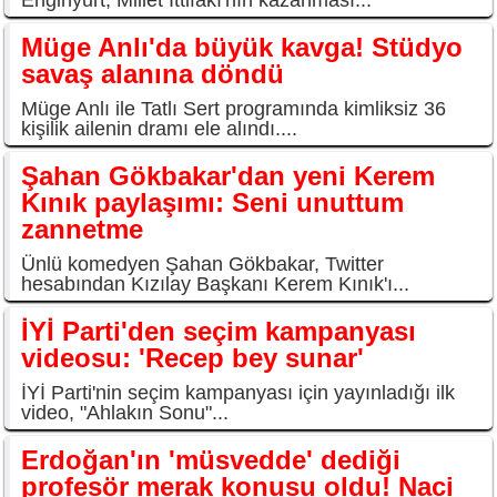
Enginyurt, Millet İttifakı'nın kazanması...
Müge Anlı'da büyük kavga! Stüdyo
savaş alanına döndü
Müge Anlı ile Tatlı Sert programında kimliksiz 36
kişilik ailenin dramı ele alındı....
Şahan Gökbakar'dan yeni Kerem
Kınık paylaşımı: Seni unuttum
zannetme
Ünlü komedyen Şahan Gökbakar, Twitter
hesabından Kızılay Başkanı Kerem Kınık'ı...
İYİ Parti'den seçim kampanyası
videosu: 'Recep bey sunar'
İYİ Parti'nin seçim kampanyası için yayınladığı ilk
video, "Ahlakın Sonu"...
Erdoğan'ın 'müsvedde' dediği
profesör merak konusu oldu! Naci