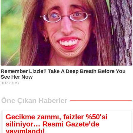
Öne Çıkan Haberler
Gecikme zammı, faizler %50'si
siliniyor… Resmi Gazete’de
yayımlandı!