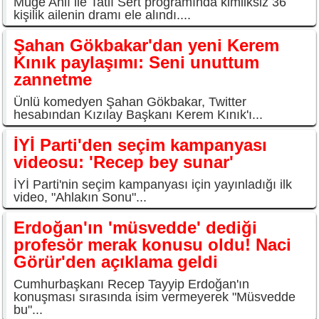
Müge Anlı ile Tatlı Sert programında kimliksiz 36
kişilik ailenin dramı ele alındı....
Şahan Gökbakar'dan yeni Kerem
Kınık paylaşımı: Seni unuttum
zannetme
Ünlü komedyen Şahan Gökbakar, Twitter
hesabından Kızılay Başkanı Kerem Kınık'ı...
İYİ Parti'den seçim kampanyası
videosu: 'Recep bey sunar'
İYİ Parti'nin seçim kampanyası için yayınladığı ilk
video, "Ahlakın Sonu"...
Erdoğan'ın 'müsvedde' dediği
profesör merak konusu oldu! Naci
Görür'den açıklama geldi
Cumhurbaşkanı Recep Tayyip Erdoğan'ın
konuşması sırasında isim vermeyerek "Müsvedde
bu"...