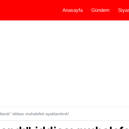
Anasayfa
Gündem
Siya
ıtlandı" iddiası muhalefeti ayaklandırdı!