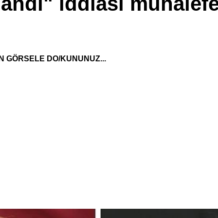
tlandı" iddiası muhalefe
N GÖRSELE DO/KUNUNUZ...