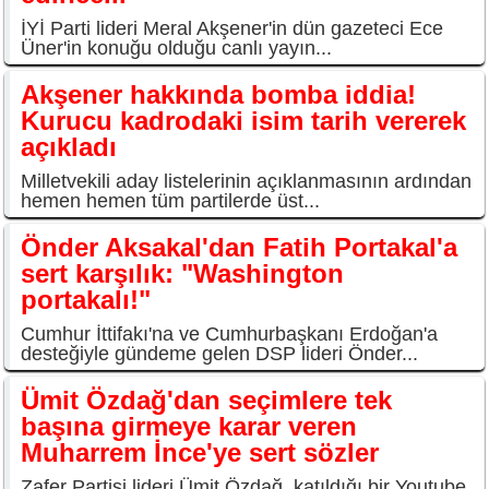
İYİ Parti lideri Meral Akşener'in dün gazeteci Ece
Üner'in konuğu olduğu canlı yayın...
Akşener hakkında bomba iddia!
Kurucu kadrodaki isim tarih vererek
açıkladı
Milletvekili aday listelerinin açıklanmasının ardından
hemen hemen tüm partilerde üst...
Önder Aksakal'dan Fatih Portakal'a
sert karşılık: "Washington
portakalı!"
Cumhur İttifakı'na ve Cumhurbaşkanı Erdoğan'a
desteğiyle gündeme gelen DSP lideri Önder...
Ümit Özdağ'dan seçimlere tek
başına girmeye karar veren
Muharrem İnce'ye sert sözler
Zafer Partisi lideri Ümit Özdağ, katıldığı bir Youtube