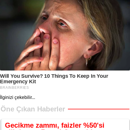
İlginizi çekebilir...
Öne Çıkan Haberler
Gecikme zammı, faizler %50'si