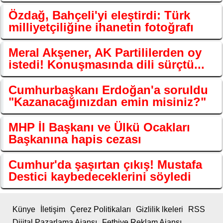
Özdağ, Bahçeli'yi eleştirdi: Türk
milliyetçiliğine ihanetin fotoğrafı
Meral Akşener, AK Partililerden oy
istedi! Konuşmasında dili sürçtü...
Cumhurbaşkanı Erdoğan'a soruldu
"Kazanacağınızdan emin misiniz?"
MHP İl Başkanı ve Ülkü Ocakları
Başkanına hapis cezası
Cumhur'da şaşırtan çıkış! Mustafa
Destici kaybedeceklerini söyledi
Künye
İletişim
Çerez Politikaları
Gizlilik lkeleri
RSS
Dijital Pazarlama Ajansı
Fethiye Reklam Ajansı