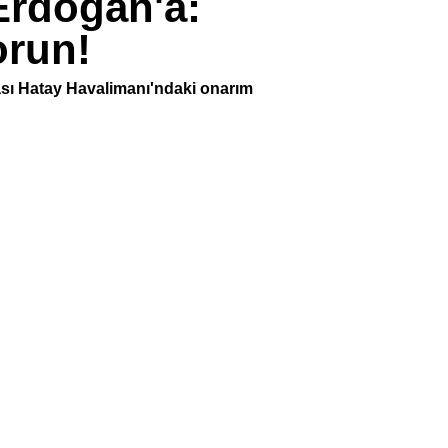
Erdoğan'a:
orun!
ası Hatay Havalimanı'ndaki onarım