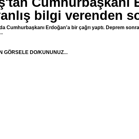
ş'tan Cumhurbaşkanı 
anlış bilgi verenden s
ında Cumhurbaşkanı Erdoğan'a bir çağrı yaptı. Deprem sonr
..
N GÖRSELE DO/KUNUNUZ...