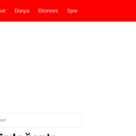
set
Dünya
Ekonomi
Spor
un!