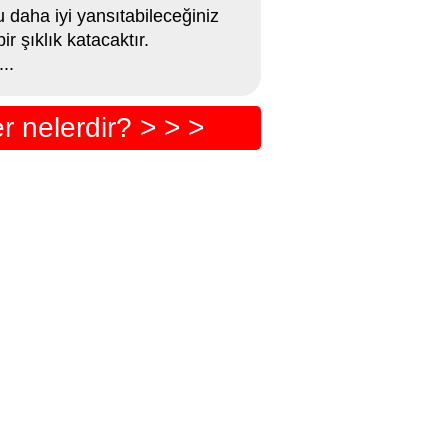
 daha iyi yansıtabileceğiniz
r şıklık katacaktır.
..
r nelerdir? > > >