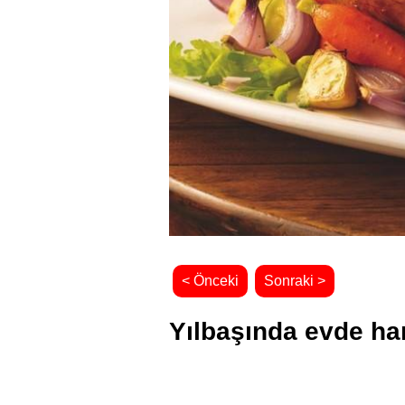
< Önceki
Sonraki >
Yılbaşında evde han