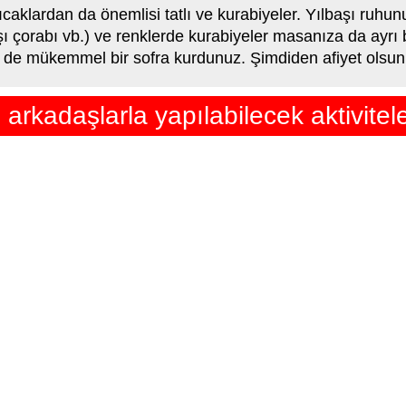
klardan da önemlisi tatlı ve kurabiyeler. Yılbaşı ruhunu
aşı çorabı vb.) ve renklerde kurabiyeler masanıza da ayrı bi
le de mükemmel bir sofra kurdunuz. Şimdiden afiyet olsun.
arkadaşlarla yapılabilecek aktivitele