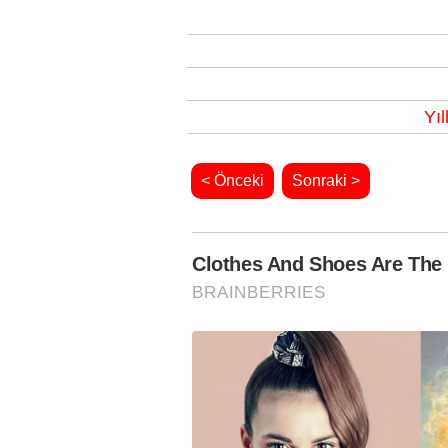
Yıl
< Önceki
Sonraki >