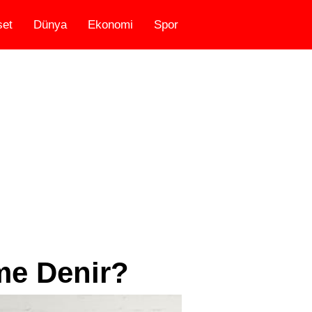
set
Dünya
Ekonomi
Spor
me Denir?