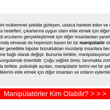
rini mükemmel şekilde gizleyen, ustaca hareket eden ve
Ana hedefleri, çıkarlarına uygun olanı elde etmek için diğe
di arzularını gerçekleştirmek için diğer insanlardan yarar
rkında olmasak da hepimizin bazen bir tür
manipülatör
ol
rler genellikle bipolar bozukluktan muzdarip insanlara ben
rine bağlı olarak değişir. Bununla birlikte, manipülasyonun
nı vurgulamak önemlidir. Çoğu sağlıklı birey, tanımakta 
nla birlikte, psikolojik açıdan, manipülatör terimi net bir 
diklerini elde etmek için diğer insanları ve onların eyleml
Manipülatörler Kim Olabilir? > > >