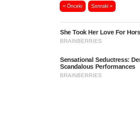
< Önceki
Sonraki >