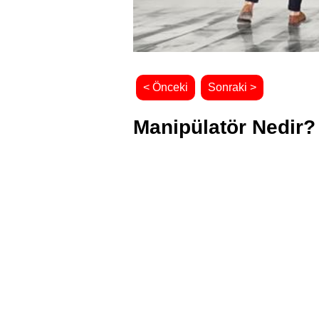
< Önceki
Sonraki >
Manipülatör Nedir?