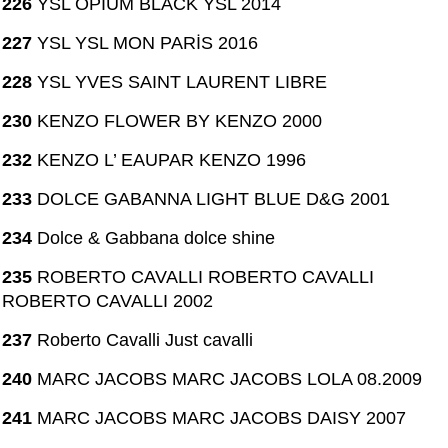
226
YSL OPIUM BLACK YSL 2014
227
YSL YSL MON PARİS 2016
228
YSL YVES SAINT LAURENT LIBRE
230
KENZO FLOWER BY KENZO 2000
232
KENZO L’ EAUPAR KENZO 1996
233
DOLCE GABANNA LIGHT BLUE D&G 2001
234
Dolce & Gabbana dolce shine
235
ROBERTO CAVALLI ROBERTO CAVALLI
ROBERTO CAVALLI 2002
237
Roberto Cavalli Just cavalli
240
MARC JACOBS MARC JACOBS LOLA 08.2009
241
MARC JACOBS MARC JACOBS DAISY 2007