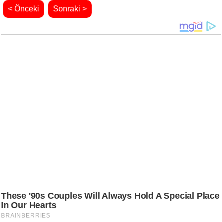
< Önceki
Sonraki >