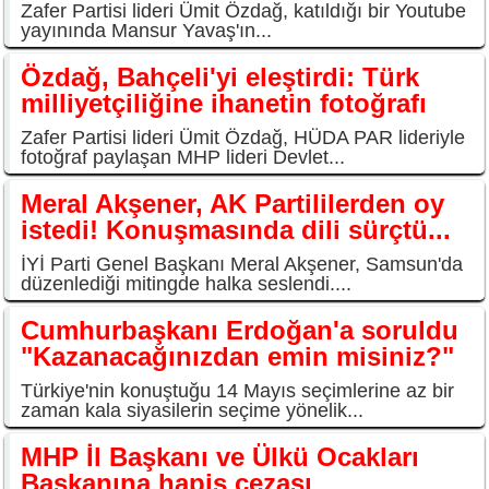
Zafer Partisi lideri Ümit Özdağ, katıldığı bir Youtube
yayınında Mansur Yavaş'ın...
Özdağ, Bahçeli'yi eleştirdi: Türk
milliyetçiliğine ihanetin fotoğrafı
Zafer Partisi lideri Ümit Özdağ, HÜDA PAR lideriyle
fotoğraf paylaşan MHP lideri Devlet...
Meral Akşener, AK Partililerden oy
istedi! Konuşmasında dili sürçtü...
İYİ Parti Genel Başkanı Meral Akşener, Samsun'da
düzenlediği mitingde halka seslendi....
Cumhurbaşkanı Erdoğan'a soruldu
"Kazanacağınızdan emin misiniz?"
Türkiye'nin konuştuğu 14 Mayıs seçimlerine az bir
zaman kala siyasilerin seçime yönelik...
MHP İl Başkanı ve Ülkü Ocakları
Başkanına hapis cezası