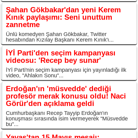
Şahan Gökbakar'dan yeni Kerem
Kınık paylaşımı: Seni unuttum
zannetme
Ünlü komedyen Şahan Gökbakar, Twitter
hesabından Kızılay Başkanı Kerem Kınık'ı...
İYİ Parti'den seçim kampanyası
videosu: 'Recep bey sunar'
İYİ Parti'nin seçim kampanyası için yayınladığı ilk
video, "Ahlakın Sonu"...
Erdoğan'ın 'müsvedde' dediği
profesör merak konusu oldu! Naci
Görür'den açıklama geldi
Cumhurbaşkanı Recep Tayyip Erdoğan'ın
konuşması sırasında isim vermeyerek "Müsvedde
bu"...
Yavaş'tan 15 Mayıs mesajı: