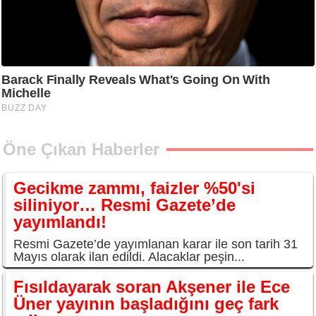
Öne Çıkan Haberler
Gecikme zammı, faizler %50'si
siliniyor… Resmi Gazete’de
yayımlandı!
Resmi Gazete’de yayımlanan karar ile son tarih 31
Mayıs olarak ilan edildi. Alacaklar peşin...
Fısıldayarak soran Akşener ile Ece
Üner yayının başladığını geç fark