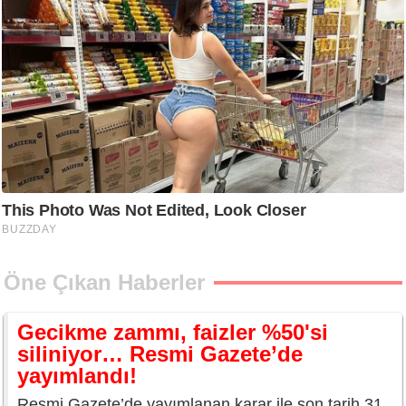
Öne Çıkan Haberler
Gecikme zammı, faizler %50'si
siliniyor… Resmi Gazete’de
yayımlandı!
Resmi Gazete’de yayımlanan karar ile son tarih 31