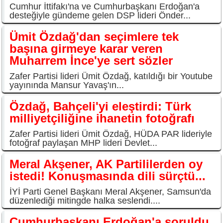
Cumhur İttifakı'na ve Cumhurbaşkanı Erdoğan'a
desteğiyle gündeme gelen DSP lideri Önder...
Ümit Özdağ'dan seçimlere tek
başına girmeye karar veren
Muharrem İnce'ye sert sözler
Zafer Partisi lideri Ümit Özdağ, katıldığı bir Youtube
yayınında Mansur Yavaş'ın...
Özdağ, Bahçeli'yi eleştirdi: Türk
milliyetçiliğine ihanetin fotoğrafı
Zafer Partisi lideri Ümit Özdağ, HÜDA PAR lideriyle
fotoğraf paylaşan MHP lideri Devlet...
Meral Akşener, AK Partililerden oy
istedi! Konuşmasında dili sürçtü...
İYİ Parti Genel Başkanı Meral Akşener, Samsun'da
düzenlediği mitingde halka seslendi....
Cumhurbaşkanı Erdoğan'a soruldu