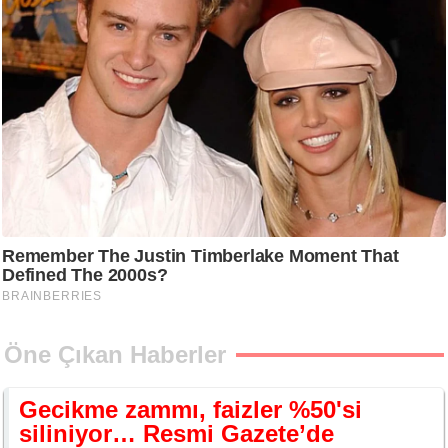
Öne Çıkan Haberler
Gecikme zammı, faizler %50'si
siliniyor… Resmi Gazete’de