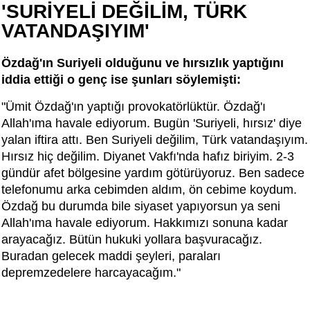
'SURİYELİ DEĞİLİM, TÜRK
VATANDAŞIYIM'
Özdağ'ın Suriyeli olduğunu ve hırsızlık yaptığını
iddia ettiği o genç ise şunları söylemişti:
"Ümit Özdağ'ın yaptığı provokatörlüktür. Özdağ'ı
Allah'ıma havale ediyorum. Bugün 'Suriyeli, hırsız' diye
yalan iftira attı. Ben Suriyeli değilim, Türk vatandaşıyım.
Hırsız hiç değilim. Diyanet Vakfı'nda hafız biriyim. 2-3
gündür afet bölgesine yardım götürüyoruz. Ben sadece
telefonumu arka cebimden aldım, ön cebime koydum.
Özdağ bu durumda bile siyaset yapıyorsun ya seni
Allah'ıma havale ediyorum. Hakkımızı sonuna kadar
arayacağız. Bütün hukuki yollara başvuracağız.
Buradan gelecek maddi şeyleri, paraları
depremzedelere harcayacağım."