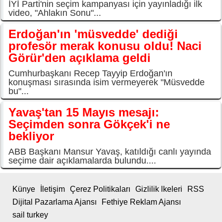
İYİ Parti'nin seçim kampanyası için yayınladığı ilk
video, "Ahlakın Sonu"...
Erdoğan'ın 'müsvedde' dediği
profesör merak konusu oldu! Naci
Görür'den açıklama geldi
Cumhurbaşkanı Recep Tayyip Erdoğan'ın
konuşması sırasında isim vermeyerek "Müsvedde
bu"...
Yavaş'tan 15 Mayıs mesajı:
Seçimden sonra Gökçek'i ne
bekliyor
ABB Başkanı Mansur Yavaş, katıldığı canlı yayında
seçime dair açıklamalarda bulundu....
Künye
İletişim
Çerez Politikaları
Gizlilik lkeleri
RSS
Dijital Pazarlama Ajansı
Fethiye Reklam Ajansı
sail turkey