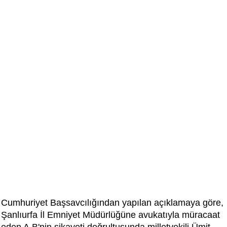
Cumhuriyet Başsavcılığından yapılan açıklamaya göre,
Şanlıurfa İl Emniyet Müdürlüğüne avukatıyla müracaat
eden A.B'nin şikayeti doğrultusunda milletvekili Ümit