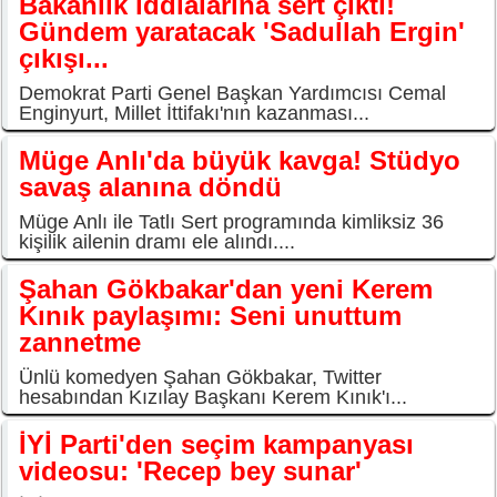
Bakanlık iddialarına sert çıktı!
Gündem yaratacak 'Sadullah Ergin'
çıkışı...
Demokrat Parti Genel Başkan Yardımcısı Cemal
Enginyurt, Millet İttifakı'nın kazanması...
Müge Anlı'da büyük kavga! Stüdyo
savaş alanına döndü
Müge Anlı ile Tatlı Sert programında kimliksiz 36
kişilik ailenin dramı ele alındı....
Şahan Gökbakar'dan yeni Kerem
Kınık paylaşımı: Seni unuttum
zannetme
Ünlü komedyen Şahan Gökbakar, Twitter
hesabından Kızılay Başkanı Kerem Kınık'ı...
İYİ Parti'den seçim kampanyası
videosu: 'Recep bey sunar'