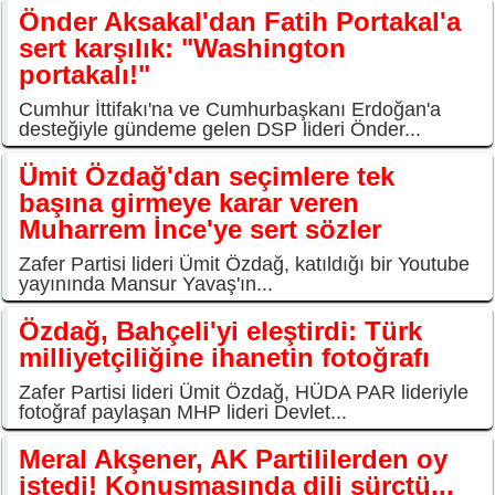
Önder Aksakal'dan Fatih Portakal'a
sert karşılık: "Washington
portakalı!"
Cumhur İttifakı'na ve Cumhurbaşkanı Erdoğan'a
desteğiyle gündeme gelen DSP lideri Önder...
Ümit Özdağ'dan seçimlere tek
başına girmeye karar veren
Muharrem İnce'ye sert sözler
Zafer Partisi lideri Ümit Özdağ, katıldığı bir Youtube
yayınında Mansur Yavaş'ın...
Özdağ, Bahçeli'yi eleştirdi: Türk
milliyetçiliğine ihanetin fotoğrafı
Zafer Partisi lideri Ümit Özdağ, HÜDA PAR lideriyle
fotoğraf paylaşan MHP lideri Devlet...
Meral Akşener, AK Partililerden oy
istedi! Konuşmasında dili sürçtü...