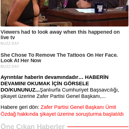
Ayrıntılar haberin devamındadır… HABERİN
DEVAMINI OKUMAK İÇİN GÖRSELE
DO/KUNUNUZ...
Şanlıurfa Cumhuriyet Başsavcılığı,
şikayet üzerine Zafer Partisi Genel Başkanı,...
Habere geri dön:
Zafer Partisi Genel Başkanı Ümit
Özdağ hakkında şikayet üzerine soruşturma başlatıldı
Öne Çıkan Haberler