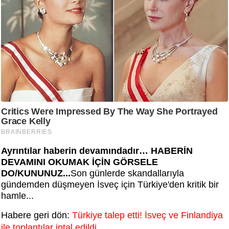
Ayrıntılar haberin devamındadır… HABERİN
DEVAMINI OKUMAK İÇİN GÖRSELE
DO/KUNUNUZ...
Son günlerde skandallarıyla
gündemden düşmeyen İsveç için Türkiye'den kritik bir
hamle...
Habere geri dön:
Türkiye talep etti! İsveç ve Finlandiya
ile toplantılar iptal edildi