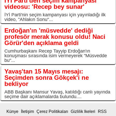
İYİ Parti'den seçim kampanyası
videosu: 'Recep bey sunar'
İYİ Parti'nin seçim kampanyası için yayınladığı ilk
video, "Ahlakın Sonu"...
Erdoğan'ın 'müsvedde' dediği
profesör merak konusu oldu! Naci
Görür'den açıklama geldi
Cumhurbaşkanı Recep Tayyip Erdoğan'ın
konuşması sırasında isim vermeyerek "Müsvedde
bu"...
Yavaş'tan 15 Mayıs mesajı:
Seçimden sonra Gökçek'i ne
bekliyor
ABB Başkanı Mansur Yavaş, katıldığı canlı yayında
seçime dair açıklamalarda bulundu....
Künye
İletişim
Çerez Politikaları
Gizlilik lkeleri
RSS