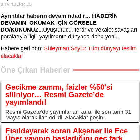
Ayrıntılar haberin devamındadır… HABERİN
DEVAMINI OKUMAK İÇİN GÖRSELE
DO/KUNUNUZ...
Uyuşturucu, terör ve vekalet savaşları
paralarıyla ilgili yayılmanın dünyada daha yeni...
Habere geri dön:
Süleyman Soylu: Tüm dünyayı teslim
alacaklar
Öne Çıkan Haberler
Gecikme zammı, faizler %50'si
siliniyor… Resmi Gazete’de
yayımlandı!
Resmi Gazete’de yayımlanan karar ile son tarih 31
Mayıs olarak ilan edildi. Alacaklar peşin...
Fısıldayarak soran Akşener ile Ece
Üner yayının başladığını geç fark