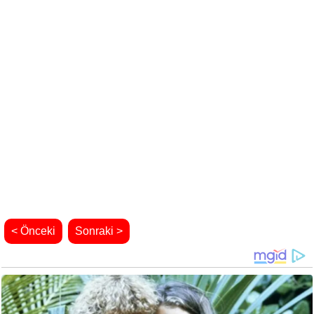
< Önceki
Sonraki >