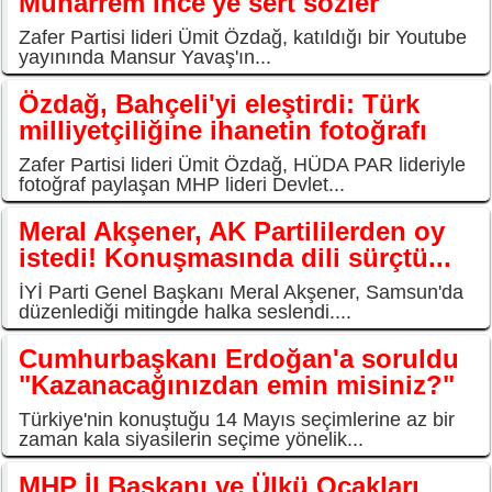
Muharrem İnce'ye sert sözler
Zafer Partisi lideri Ümit Özdağ, katıldığı bir Youtube
yayınında Mansur Yavaş'ın...
Özdağ, Bahçeli'yi eleştirdi: Türk
milliyetçiliğine ihanetin fotoğrafı
Zafer Partisi lideri Ümit Özdağ, HÜDA PAR lideriyle
fotoğraf paylaşan MHP lideri Devlet...
Meral Akşener, AK Partililerden oy
istedi! Konuşmasında dili sürçtü...
İYİ Parti Genel Başkanı Meral Akşener, Samsun'da
düzenlediği mitingde halka seslendi....
Cumhurbaşkanı Erdoğan'a soruldu
"Kazanacağınızdan emin misiniz?"
Türkiye'nin konuştuğu 14 Mayıs seçimlerine az bir
zaman kala siyasilerin seçime yönelik...
MHP İl Başkanı ve Ülkü Ocakları