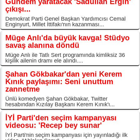
Gündem yaratacak 'Sadullah Ergin'
çıkışı...
Demokrat Parti Genel Başkan Yardımcısı Cemal
Enginyurt, Millet İttifakı'nın kazanması...
Müge Anlı'da büyük kavga! Stüdyo
savaş alanına döndü
Müge Anlı ile Tatlı Sert programında kimliksiz 36
kişilik ailenin dramı ele alındı....
Şahan Gökbakar'dan yeni Kerem
Kınık paylaşımı: Seni unuttum
zannetme
Ünlü komedyen Şahan Gökbakar, Twitter
hesabından Kızılay Başkanı Kerem Kınık'ı...
İYİ Parti'den seçim kampanyası
videosu: 'Recep bey sunar'
İYİ Parti'nin seçim kampanyası için yayınladığı ilk