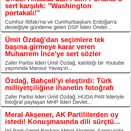
sert karşılık: "Washington
portakalı!"
Cumhur İttifakı'na ve Cumhurbaşkanı Erdoğan'a
desteğiyle gündeme gelen DSP lideri Önder...
Ümit Özdağ'dan seçimlere tek
başına girmeye karar veren
Muharrem İnce'ye sert sözler
Zafer Partisi lideri Ümit Özdağ, katıldığı bir Youtube
yayınında Mansur Yavaş'ın...
Özdağ, Bahçeli'yi eleştirdi: Türk
milliyetçiliğine ihanetin fotoğrafı
Zafer Partisi lideri Ümit Özdağ, HÜDA PAR lideriyle
fotoğraf paylaşan MHP lideri Devlet...
Meral Akşener, AK Partililerden oy
istedi! Konuşmasında dili sürçtü...
İYİ Parti Genel Başkanı Meral Akşener, Samsun'da