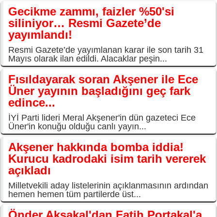
Gecikme zammı, faizler %50'si
siliniyor… Resmi Gazete’de
yayımlandı!
Resmi Gazete’de yayımlanan karar ile son tarih 31
Mayıs olarak ilan edildi. Alacaklar peşin...
Fısıldayarak soran Akşener ile Ece
Üner yayının başladığını geç fark
edince...
İYİ Parti lideri Meral Akşener'in dün gazeteci Ece
Üner'in konuğu olduğu canlı yayın...
Akşener hakkında bomba iddia!
Kurucu kadrodaki isim tarih vererek
açıkladı
Milletvekili aday listelerinin açıklanmasının ardından
hemen hemen tüm partilerde üst...
Önder Aksakal'dan Fatih Portakal'a