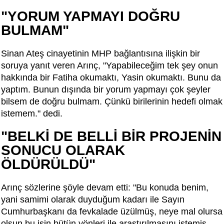
"YORUM YAPMAYI DOĞRU
BULMAM"
Sinan Ateş cinayetinin MHP bağlantısına ilişkin bir
soruya yanıt veren Arınç, "Yapabileceğim tek şey onun
hakkında bir Fatiha okumaktı, Yasin okumaktı. Bunu da
yaptım. Bunun dışında bir yorum yapmayı çok şeyler
bilsem de doğru bulmam. Çünkü birilerinin hedefi olmak
istemem." dedi.
"BELKİ DE BELLİ BİR PROJENİN
SONUCU OLARAK
ÖLDÜRÜLDÜ"
Arınç sözlerine şöyle devam etti: "Bu konuda benim,
yani samimi olarak duyduğum kadarı ile Sayın
Cumhurbaşkanı da fevkalade üzülmüş, neye mal olursa
olsun bu işin bütün yönleri ile araştırılmasını istemiş.