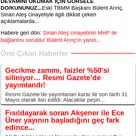
DEVAMINI OKUMAK İÇİN GÖRSELE
DO/KUNUNUZ...
Eski TBMM Başkanı Bülent Arınç,
Sinan Ateş cinayetiyle ilgili dikkat çeken
açıklamalarda...
Habere geri dön:
Sinan Ateş cinayetinin MHP ile
bağlantısı soruldu! Bülent Arınç'ın yanıtı...
Öne Çıkan Haberler
Gecikme zammı, faizler %50'si
siliniyor… Resmi Gazete’de
yayımlandı!
Resmi Gazete’de yayımlanan karar ile son tarih 31
Mayıs olarak ilan edildi. Alacaklar peşin...
Fısıldayarak soran Akşener ile Ece
Üner yayının başladığını geç fark
edince...