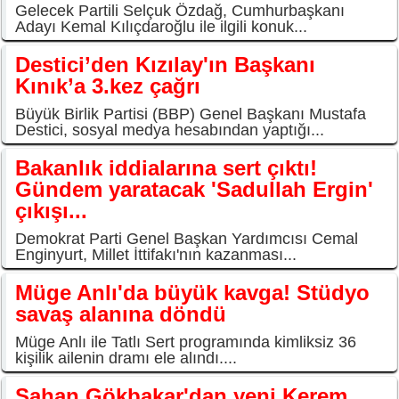
Gelecek Partili Selçuk Özdağ, Cumhurbaşkanı
Adayı Kemal Kılıçdaroğlu ile ilgili konuk...
Destici’den Kızılay'ın Başkanı
Kınık’a 3.kez çağrı
Büyük Birlik Partisi (BBP) Genel Başkanı Mustafa
Destici, sosyal medya hesabından yaptığı...
Bakanlık iddialarına sert çıktı!
Gündem yaratacak 'Sadullah Ergin'
çıkışı...
Demokrat Parti Genel Başkan Yardımcısı Cemal
Enginyurt, Millet İttifakı'nın kazanması...
Müge Anlı'da büyük kavga! Stüdyo
savaş alanına döndü
Müge Anlı ile Tatlı Sert programında kimliksiz 36
kişilik ailenin dramı ele alındı....
Şahan Gökbakar'dan yeni Kerem