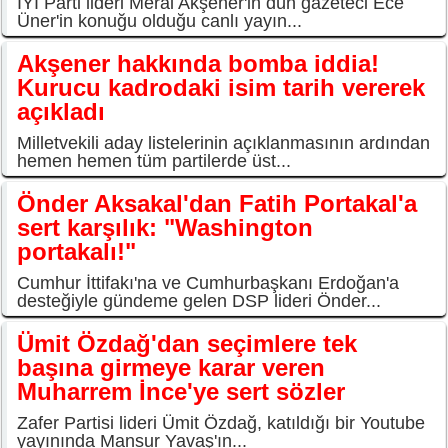
İYİ Parti lideri Meral Akşener'in dün gazeteci Ece
Üner'in konuğu olduğu canlı yayın...
Akşener hakkında bomba iddia!
Kurucu kadrodaki isim tarih vererek
açıkladı
Milletvekili aday listelerinin açıklanmasının ardından
hemen hemen tüm partilerde üst...
Önder Aksakal'dan Fatih Portakal'a
sert karşılık: "Washington
portakalı!"
Cumhur İttifakı'na ve Cumhurbaşkanı Erdoğan'a
desteğiyle gündeme gelen DSP lideri Önder...
Ümit Özdağ'dan seçimlere tek
başına girmeye karar veren
Muharrem İnce'ye sert sözler
Zafer Partisi lideri Ümit Özdağ, katıldığı bir Youtube
yayınında Mansur Yavaş'ın...