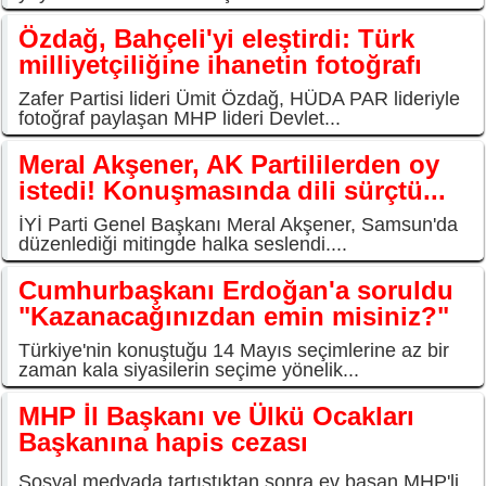
Özdağ, Bahçeli'yi eleştirdi: Türk
milliyetçiliğine ihanetin fotoğrafı
Zafer Partisi lideri Ümit Özdağ, HÜDA PAR lideriyle
fotoğraf paylaşan MHP lideri Devlet...
Meral Akşener, AK Partililerden oy
istedi! Konuşmasında dili sürçtü...
İYİ Parti Genel Başkanı Meral Akşener, Samsun'da
düzenlediği mitingde halka seslendi....
Cumhurbaşkanı Erdoğan'a soruldu
"Kazanacağınızdan emin misiniz?"
Türkiye'nin konuştuğu 14 Mayıs seçimlerine az bir
zaman kala siyasilerin seçime yönelik...
MHP İl Başkanı ve Ülkü Ocakları
Başkanına hapis cezası
Sosyal medyada tartıştıktan sonra ev basan MHP'li