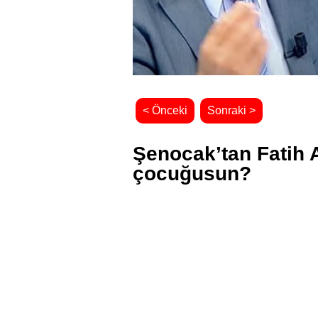
< Önceki
Sonraki >
Şenocak’tan Fatih 
çocuğusun?