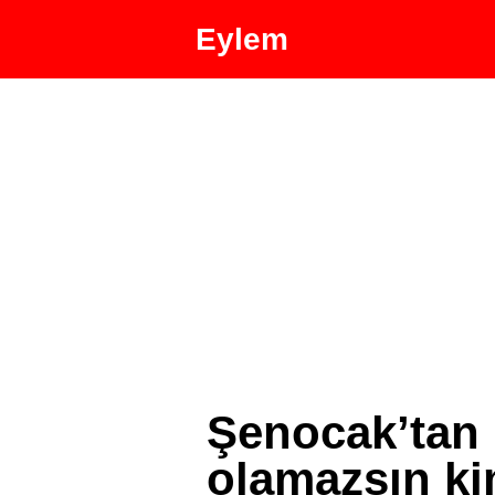
Eylem
Şenocak’tan 
olamazsın k