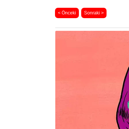
< Önceki
Sonraki >