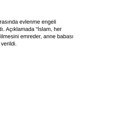
 arasında evlenme engeli
ı. Açıklamada "İslam, her
dilmesini emreder, anne babası
erildi.