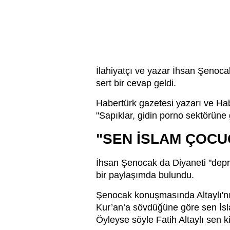
İlahiyatçı ve yazar İhsan Şenocak’
sert bir cevap geldi.
Habertürk gazetesi yazarı ve Habe
"Sapıklar, gidin porno sektörüne g
"SEN İSLAM ÇOCU
İhsan Şenocak da Diyaneti "depremz
bir paylaşımda bulundu.
Şenocak konuşmasında Altaylı'nın
Kur’an’a sövdüğüne göre sen İsl
Öyleyse söyle Fatih Altaylı sen k