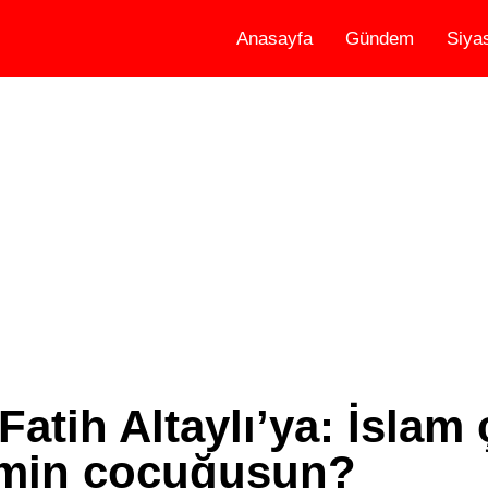
Anasayfa
Gündem
Siya
Fatih Altaylı’ya: İslam
imin çocuğusun?