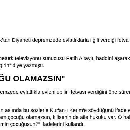
tan Diyaneti depremzede evlatlıklarla ilgili verdiği fetva 
türk televizyonu sunucusu Fatih Altaylı, haddini aşarak Di
irin" diye yazmıştı.
ĞU OLAMAZSIN"
ede evlatlıkla evlenilebilir" fetvası verdiğini öne sürerek 
 aslında bu sözlerle Kur'an-ı Kerim'e sövdüğünü ifade e
am çocuğu olamazsın, kilisenin de aile hukuku var. O ha
imin çocuğusun?" ifadelerini kullandı.