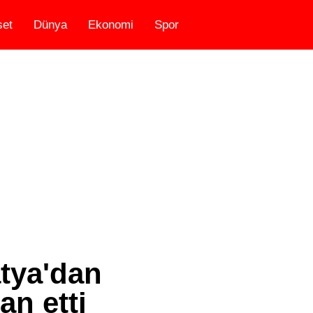
set
Dünya
Ekonomi
Spor
tya'dan
an etti