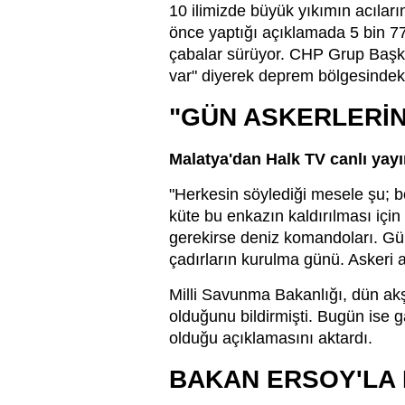
10 ilimizde büyük yıkımın acılar
önce yaptığı açıklamada 5 bin 775
çabalar sürüyor. CHP Grup Başkan
var" diyerek deprem bölgesindeki
"GÜN ASKERLERİ
Malatya'dan Halk TV canlı yayın
"Herkesin söylediği mesele şu; b
küte bu enkazın kaldırılması için 
gerekirse deniz komandoları. Gü
çadırların kurulma günü. Askeri 
Milli Savunma Bakanlığı, dün ak
olduğunu bildirmişti. Bugün ise
olduğu açıklamasını aktardı.
BAKAN ERSOY'LA 