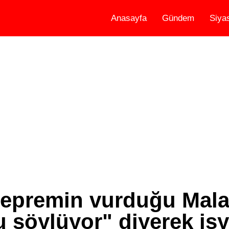
Anasayfa
Gündem
Siya
depremin vurduğu Mala
 söylüyor" diyerek isy