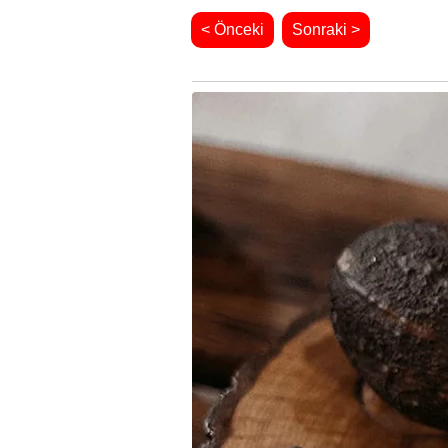
< Önceki
Sonraki >