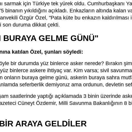
ını sarmak için Türkiye tek yürek oldu. Cumhurbaşkanı Y
 binanın yıkıldığını açıkladı. Enkazların altında kalan v
vekili Özgür Özel, "Pata küte bu enkazın kaldırılması iç
 son duruma dikkat çekti.
N BURAYA GELME GÜNÜ"
ına katılan Özel, şunları söyledi:
öyle bir durumda yüz binlerce asker nerede? Bırakın şimd
yüz binlerce askere ihtiyaç var. Kim varsa; sivil savunma b
n onların buraya gelme günü, askerin buraya sahra mutf
anlamda seferberlik demiyoruz ama ordunun, devletin sef
şam saatlerinde yaptığı açıklamada 3 binin üzerinde ask
 gazeteci Cüneyt Özdemir, Milli Savunma Bakanlığının 8 
BİR ARAYA GELDİLER