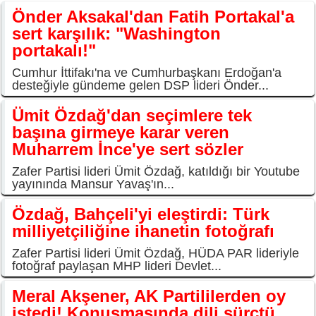
Önder Aksakal'dan Fatih Portakal'a
sert karşılık: "Washington
portakalı!"
Cumhur İttifakı'na ve Cumhurbaşkanı Erdoğan'a
desteğiyle gündeme gelen DSP lideri Önder...
Ümit Özdağ'dan seçimlere tek
başına girmeye karar veren
Muharrem İnce'ye sert sözler
Zafer Partisi lideri Ümit Özdağ, katıldığı bir Youtube
yayınında Mansur Yavaş'ın...
Özdağ, Bahçeli'yi eleştirdi: Türk
milliyetçiliğine ihanetin fotoğrafı
Zafer Partisi lideri Ümit Özdağ, HÜDA PAR lideriyle
fotoğraf paylaşan MHP lideri Devlet...
Meral Akşener, AK Partililerden oy
istedi! Konuşmasında dili sürçtü...