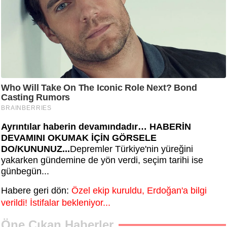
Ayrıntılar haberin devamındadır… HABERİN
DEVAMINI OKUMAK İÇİN GÖRSELE
DO/KUNUNUZ...
Depremler Türkiye'nin yüreğini
yakarken gündemine de yön verdi, seçim tarihi ise
günbegün...
Habere geri dön:
Özel ekip kuruldu, Erdoğan'a bilgi
verildi! İstifalar bekleniyor...
Öne Çıkan Haberler