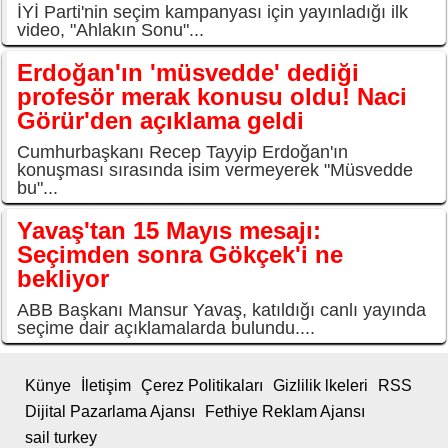
İYİ Parti'nin seçim kampanyası için yayınladığı ilk
video, "Ahlakın Sonu"...
Erdoğan'ın 'müsvedde' dediği
profesör merak konusu oldu! Naci
Görür'den açıklama geldi
Cumhurbaşkanı Recep Tayyip Erdoğan'ın
konuşması sırasında isim vermeyerek "Müsvedde
bu"...
Yavaş'tan 15 Mayıs mesajı:
Seçimden sonra Gökçek'i ne
bekliyor
ABB Başkanı Mansur Yavaş, katıldığı canlı yayında
seçime dair açıklamalarda bulundu....
Künye
İletişim
Çerez Politikaları
Gizlilik lkeleri
RSS
Dijital Pazarlama Ajansı
Fethiye Reklam Ajansı
sail turkey