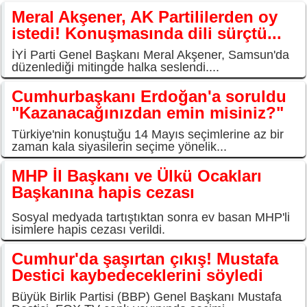
Meral Akşener, AK Partililerden oy
istedi! Konuşmasında dili sürçtü...
İYİ Parti Genel Başkanı Meral Akşener, Samsun'da
düzenlediği mitingde halka seslendi....
Cumhurbaşkanı Erdoğan'a soruldu
"Kazanacağınızdan emin misiniz?"
Türkiye'nin konuştuğu 14 Mayıs seçimlerine az bir
zaman kala siyasilerin seçime yönelik...
MHP İl Başkanı ve Ülkü Ocakları
Başkanına hapis cezası
Sosyal medyada tartıştıktan sonra ev basan MHP'li
isimlere hapis cezası verildi.
Cumhur'da şaşırtan çıkış! Mustafa
Destici kaybedeceklerini söyledi
Büyük Birlik Partisi (BBP) Genel Başkanı Mustafa