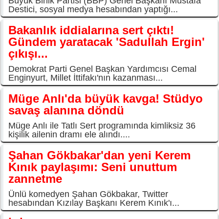
Büyük Birlik Partisi (BBP) Genel Başkanı Mustafa
Destici, sosyal medya hesabından yaptığı...
Bakanlık iddialarına sert çıktı!
Gündem yaratacak 'Sadullah Ergin'
çıkışı...
Demokrat Parti Genel Başkan Yardımcısı Cemal
Enginyurt, Millet İttifakı'nın kazanması...
Müge Anlı'da büyük kavga! Stüdyo
savaş alanına döndü
Müge Anlı ile Tatlı Sert programında kimliksiz 36
kişilik ailenin dramı ele alındı....
Şahan Gökbakar'dan yeni Kerem
Kınık paylaşımı: Seni unuttum
zannetme
Ünlü komedyen Şahan Gökbakar, Twitter
hesabından Kızılay Başkanı Kerem Kınık'ı...