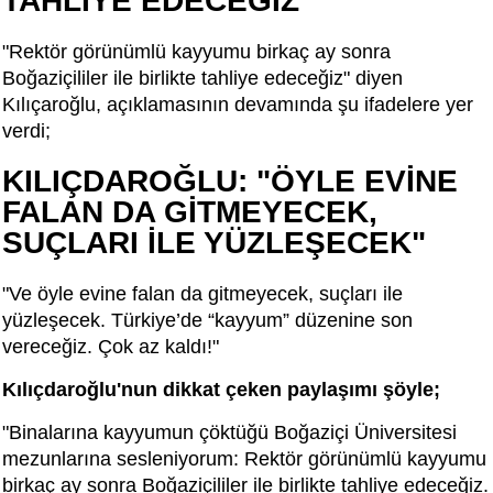
TAHLİYE EDECEĞİZ"
"Rektör görünümlü kayyumu birkaç ay sonra
Boğaziçililer ile birlikte tahliye edeceğiz" diyen
Kılıçaroğlu, açıklamasının devamında şu ifadelere yer
verdi;
KILIÇDAROĞLU: "ÖYLE EVİNE
FALAN DA GİTMEYECEK,
SUÇLARI İLE YÜZLEŞECEK"
"Ve öyle evine falan da gitmeyecek, suçları ile
yüzleşecek. Türkiye’de “kayyum” düzenine son
vereceğiz. Çok az kaldı!"
Kılıçdaroğlu'nun dikkat çeken paylaşımı şöyle;
"Binalarına kayyumun çöktüğü Boğaziçi Üniversitesi
mezunlarına sesleniyorum: Rektör görünümlü kayyumu
birkaç ay sonra Boğaziçililer ile birlikte tahliye edeceğiz.