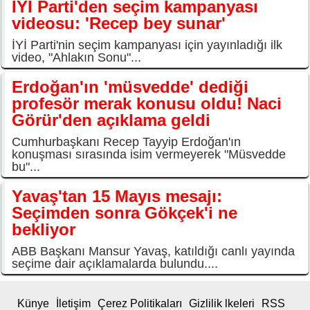
İYİ Parti'den seçim kampanyası
videosu: 'Recep bey sunar'
İYİ Parti'nin seçim kampanyası için yayınladığı ilk
video, "Ahlakın Sonu"...
Erdoğan'ın 'müsvedde' dediği
profesör merak konusu oldu! Naci
Görür'den açıklama geldi
Cumhurbaşkanı Recep Tayyip Erdoğan'ın
konuşması sırasında isim vermeyerek "Müsvedde
bu"...
Yavaş'tan 15 Mayıs mesajı:
Seçimden sonra Gökçek'i ne
bekliyor
ABB Başkanı Mansur Yavaş, katıldığı canlı yayında
seçime dair açıklamalarda bulundu....
Künye
İletişim
Çerez Politikaları
Gizlilik lkeleri
RSS