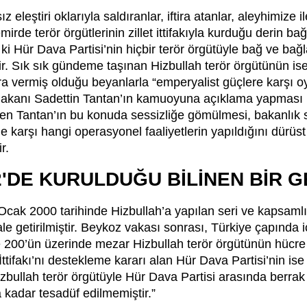
z eleştiri oklarıyla saldıranlar, iftira atanlar, aleyhimize il
e terör örgütlerinin zillet ittifakıyla kurduğu derin bağla
ki Hür Dava Partisi’nin hiçbir terör örgütüyle bağ ve bağ
ir. Sık sık gündeme taşınan Hizbullah terör örgütünün ise
a vermiş olduğu beyanlarla “emperyalist güçlere karşı oy
 Bakanı Sadettin Tantan’ın kamuoyuna açıklama yapması 
ren Tantan’ın bu konuda sessizliğe gömülmesi, bakanlık 
 karşı hangi operasyonel faaliyetlerin yapıldığını dürü
r.
2'DE KURULDUĞU BİLİNEN BİR 
cak 2000 tarihinde Hizbullah’a yapılan seri ve kapsaml
 hale getirilmiştir. Beykoz vakası sonrası, Türkiye çapında
200’ün üzerinde mezar Hizbullah terör örgütünün hücre ev
fakı’nı destekleme kararı alan Hür Dava Partisi’nin ise 
Hizbullah terör örgütüyle Hür Dava Partisi arasında berrak 
a kadar tesadüf edilmemiştir.”