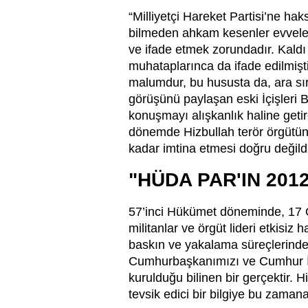
“Milliyetçi Hareket Partisi’ne haksı
bilmeden ahkam kesenler evvelemird
ve ifade etmek zorundadır. Kaldı 
muhataplarınca da ifade edilmişt
malumdur, bu hususta da, ara sır
görüşünü paylaşan eski İçişleri
konuşmayı alışkanlık haline geti
dönemde Hizbullah terör örgütüne
kadar imtina etmesi doğru değildi
"HÜDA PAR'IN 201
57’inci Hükümet döneminde, 17 O
militanlar ve örgüt lideri etkisiz
baskın ve yakalama süreçlerinde 
Cumhurbaşkanımızı ve Cumhur İtti
kurulduğu bilinen bir gerçektir. 
tevsik edici bir bilgiye bu zaman