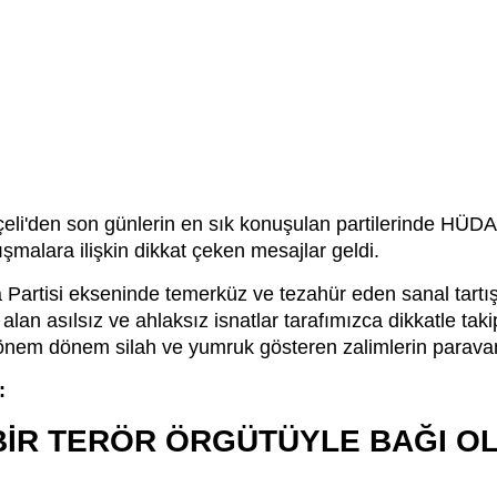
i'den son günlerin en sık konuşulan partilerinde HÜDA 
şmalara ilişkin dikkat çeken mesajlar geldi.
Partisi ekseninde temerküz ve tezahür eden sanal tartış
f alan asılsız ve ahlaksız isnatlar tarafımızca dikkatle tak
önem dönem silah ve yumruk gösteren zalimlerin parava
:
ÇBİR TERÖR ÖRGÜTÜYLE BAĞI O