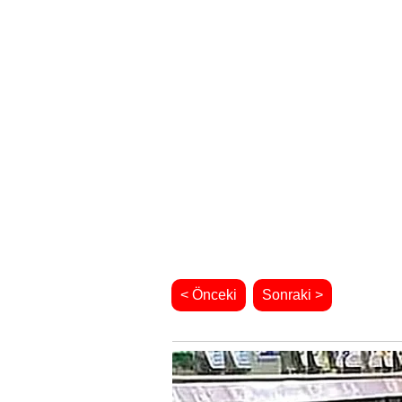
< Önceki
Sonraki >