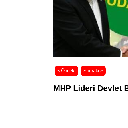
< Önceki
Sonraki >
MHP Lideri Devlet