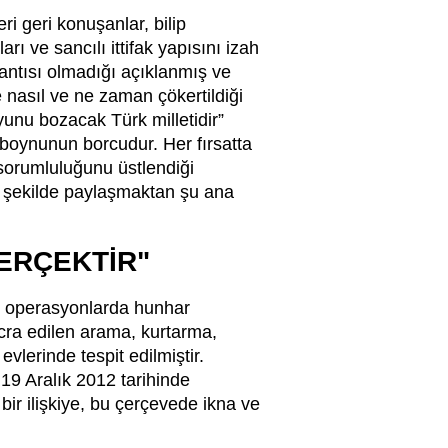
eri geri konuşanlar, bilip
rı ve sancılı ittifak yapısını izah
lantısı olmadığı açıklanmış ve
 nasıl ve ne zaman çökertildiği
unu bozacak Türk milletidir”
boynunun borcudur. Her fırsatta
sorumluluğunu üstlendiği
st şekilde paylaşmaktan şu ana
GERÇEKTİR"
ı operasyonlarda hunhar
 icra edilen arama, kurtarma,
lerinde tespit edilmiştir.
19 Aralık 2012 tarihinde
bir ilişkiye, bu çerçevede ikna ve