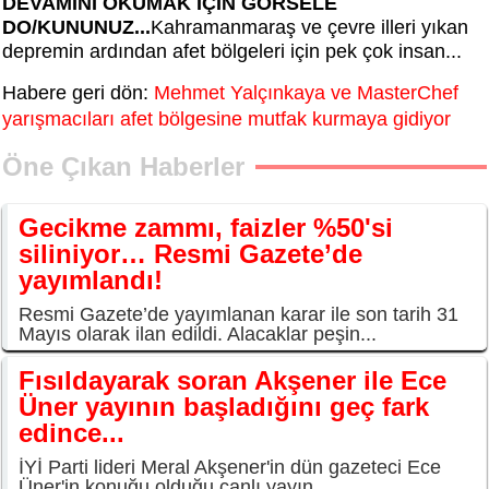
DEVAMINI OKUMAK İÇİN GÖRSELE
DO/KUNUNUZ...
Kahramanmaraş ve çevre illeri yıkan
depremin ardından afet bölgeleri için pek çok insan...
Habere geri dön:
Mehmet Yalçınkaya ve MasterChef
yarışmacıları afet bölgesine mutfak kurmaya gidiyor
Öne Çıkan Haberler
Gecikme zammı, faizler %50'si
siliniyor… Resmi Gazete’de
yayımlandı!
Resmi Gazete’de yayımlanan karar ile son tarih 31
Mayıs olarak ilan edildi. Alacaklar peşin...
Fısıldayarak soran Akşener ile Ece
Üner yayının başladığını geç fark
edince...
İYİ Parti lideri Meral Akşener'in dün gazeteci Ece
Üner'in konuğu olduğu canlı yayın...