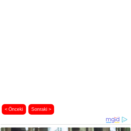
< Önceki
Sonraki >