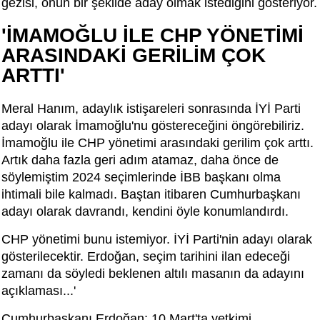
gezisi, onun bir şekilde aday olmak istediğini gösteriyor.
'İMAMOĞLU İLE CHP YÖNETİMİ
ARASINDAKİ GERİLİM ÇOK
ARTTI'
Meral Hanım, adaylık istişareleri sonrasında İYİ Parti
adayı olarak İmamoğlu'nu göstereceğini öngörebiliriz.
İmamoğlu ile CHP yönetimi arasındaki gerilim çok arttı.
Artık daha fazla geri adım atamaz, daha önce de
söylemiştim 2024 seçimlerinde İBB başkanı olma
ihtimali bile kalmadı. Baştan itibaren Cumhurbaşkanı
adayı olarak davrandı, kendini öyle konumlandırdı.
CHP yönetimi bunu istemiyor. İYİ Parti'nin adayı olarak
gösterilecektir. Erdoğan, seçim tarihini ilan edeceği
zamanı da söyledi beklenen altılı masanın da adayını
açıklaması...'
Cumhurbaşkanı Erdoğan; 10 Mart'ta yetkimi