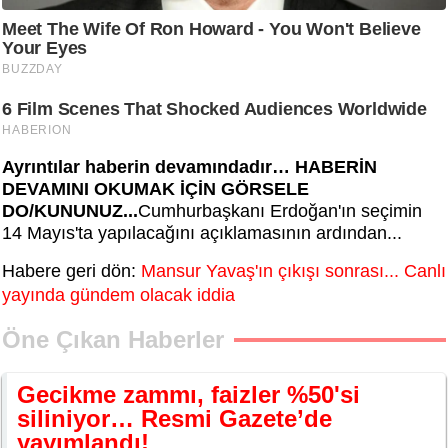
Ayrıntılar haberin devamındadır… HABERİN
DEVAMINI OKUMAK İÇİN GÖRSELE
DO/KUNUNUZ...
Cumhurbaşkanı Erdoğan'ın seçimin
14 Mayıs'ta yapılacağını açıklamasının ardından...
Habere geri dön:
Mansur Yavaş'ın çıkışı sonrası... Canlı
yayında gündem olacak iddia
Öne Çıkan Haberler
Gecikme zammı, faizler %50'si
siliniyor… Resmi Gazete’de
yayımlandı!