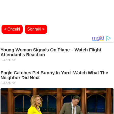
< Önceki
Sonraki >