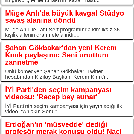
Enginyurt, Millet İttifakı'nın kazanması...
Müge Anlı'da büyük kavga! Stüdyo
savaş alanına döndü
Müge Anlı ile Tatlı Sert programında kimliksiz 36
kişilik ailenin dramı ele alındı....
Şahan Gökbakar'dan yeni Kerem
Kınık paylaşımı: Seni unuttum
zannetme
Ünlü komedyen Şahan Gökbakar, Twitter
hesabından Kızılay Başkanı Kerem Kınık'ı...
İYİ Parti'den seçim kampanyası
videosu: 'Recep bey sunar'
İYİ Parti'nin seçim kampanyası için yayınladığı ilk
video, "Ahlakın Sonu"...
Erdoğan'ın 'müsvedde' dediği
profesör merak konusu oldu! Naci