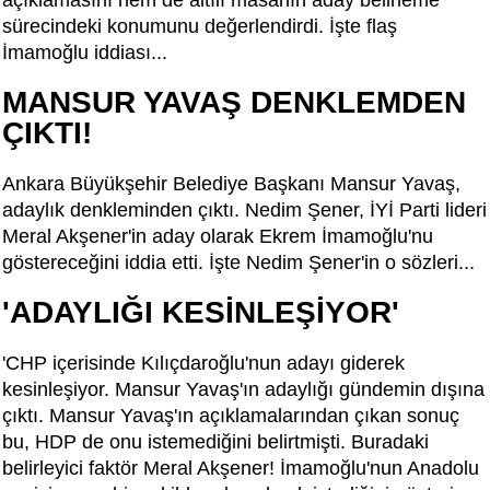
açıklamasını hem de altılı masanın aday belirleme
sürecindeki konumunu değerlendirdi. İşte flaş
İmamoğlu iddiası...
MANSUR YAVAŞ DENKLEMDEN
ÇIKTI!
Ankara Büyükşehir Belediye Başkanı Mansur Yavaş,
adaylık denkleminden çıktı. Nedim Şener, İYİ Parti lideri
Meral Akşener'in aday olarak Ekrem İmamoğlu'nu
göstereceğini iddia etti. İşte Nedim Şener'in o sözleri...
'ADAYLIĞI KESİNLEŞİYOR'
'CHP içerisinde Kılıçdaroğlu'nun adayı giderek
kesinleşiyor. Mansur Yavaş'ın adaylığı gündemin dışına
çıktı. Mansur Yavaş'ın açıklamalarından çıkan sonuç
bu, HDP de onu istemediğini belirtmişti. Buradaki
belirleyici faktör Meral Akşener! İmamoğlu'nun Anadolu