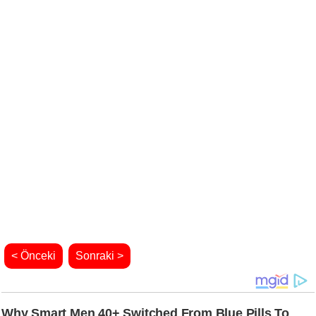
< Önceki
Sonraki >