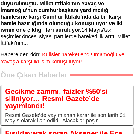
duyurulmuştu. Millet İttifakı'nın Yavaş ve
İmamoğlu'nun cumhurbaşkanı yardımcılığı
hamlesine karşı Cumhur İttifakı'nda da bir karşı
hamle hazırlığında olunduğu konuşuluyor ve iki
ismin öne çıktığı ileri sürülüyor.
14 Mayıs'taki
seçimler öncesi siyasi partilerde hareketlilik arttı. Millet
İttifakı'nın...
Habere geri dön:
Kulisler hareketlendi! İmamoğlu ve
Yavaş'a karşı iki isim konuşuluyor!
Öne Çıkan Haberler
Gecikme zammı, faizler %50'si
siliniyor… Resmi Gazete’de
yayımlandı!
Resmi Gazete’de yayımlanan karar ile son tarih 31
Mayıs olarak ilan edildi. Alacaklar peşin...
Fısıldayarak soran Akşener ile Ece