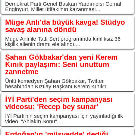
Demokrat Parti Genel Başkan Yardımcısı Cemal
Enginyurt, Millet İttifakı'nın kazanması...
Müge Anlı'da büyük kavga! Stüdyo
savaş alanına döndü
Müge Anlı ile Tatlı Sert programında kimliksiz 36
kişilik ailenin dramı ele alındı....
Şahan Gökbakar'dan yeni Kerem
Kınık paylaşımı: Seni unuttum
zannetme
Ünlü komedyen Şahan Gökbakar, Twitter
hesabından Kızılay Başkanı Kerem Kınık'ı...
İYİ Parti'den seçim kampanyası
videosu: 'Recep bey sunar'
İYİ Parti'nin seçim kampanyası için yayınladığı ilk
video, "Ahlakın Sonu"...
Erdoğan'ın 'müsvedde' dediği