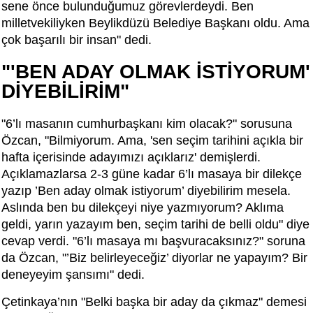
sene önce bulunduğumuz görevlerdeydi. Ben
milletvekiliyken Beylikdüzü Belediye Başkanı oldu. Ama
çok başarılı bir insan" dedi.
"'BEN ADAY OLMAK İSTİYORUM'
DİYEBİLİRİM"
"6’lı masanın cumhurbaşkanı kim olacak?" sorusuna
Özcan, "Bilmiyorum. Ama, 'sen seçim tarihini açıkla bir
hafta içerisinde adayımızı açıklarız' demişlerdi.
Açıklamazlarsa 2-3 güne kadar 6’lı masaya bir dilekçe
yazıp ’Ben aday olmak istiyorum’ diyebilirim mesela.
Aslında ben bu dilekçeyi niye yazmıyorum? Aklıma
geldi, yarın yazayım ben, seçim tarihi de belli oldu" diye
cevap verdi. "6’lı masaya mı başvuracaksınız?" soruna
da Özcan, "’Biz belirleyeceğiz’ diyorlar ne yapayım? Bir
deneyeyim şansımı" dedi.
Çetinkaya’nın "Belki başka bir aday da çıkmaz" demesi