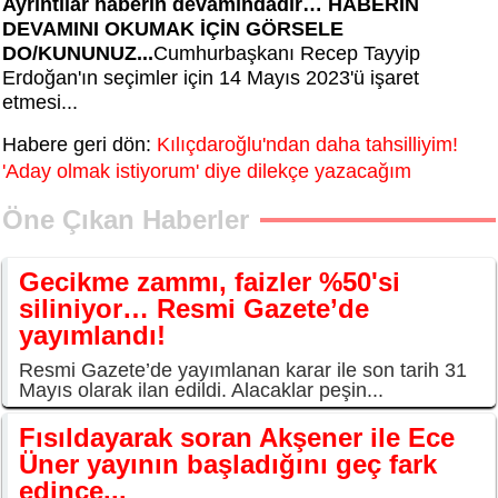
Ayrıntılar haberin devamındadır… HABERİN
DEVAMINI OKUMAK İÇİN GÖRSELE
DO/KUNUNUZ...
Cumhurbaşkanı Recep Tayyip
Erdoğan'ın seçimler için 14 Mayıs 2023'ü işaret
etmesi...
Habere geri dön:
Kılıçdaroğlu'ndan daha tahsilliyim!
'Aday olmak istiyorum' diye dilekçe yazacağım
Öne Çıkan Haberler
Gecikme zammı, faizler %50'si
siliniyor… Resmi Gazete’de
yayımlandı!
Resmi Gazete’de yayımlanan karar ile son tarih 31
Mayıs olarak ilan edildi. Alacaklar peşin...
Fısıldayarak soran Akşener ile Ece
Üner yayının başladığını geç fark
edince...