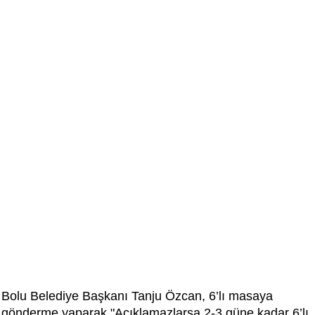
Bolu Belediye Başkanı Tanju Özcan, 6’lı masaya
gönderme yaparak "Açıklamazlarsa 2-3 güne kadar 6’lı