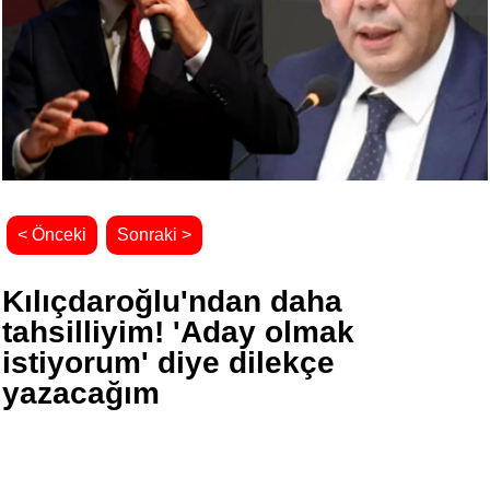
< Önceki
Sonraki >
Kılıçdaroğlu'ndan daha
tahsilliyim! 'Aday olmak
istiyorum' diye dilekçe
yazacağım