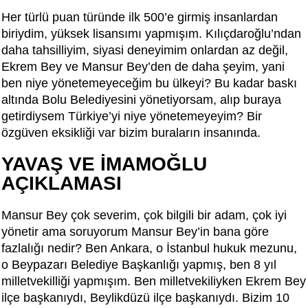
Her türlü puan türünde ilk 500’e girmiş insanlardan
biriydim, yüksek lisansımı yapmışım. Kılıçdaroğlu’ndan
daha tahsilliyim, siyasi deneyimim onlardan az değil,
Ekrem Bey ve Mansur Bey’den de daha şeyim, yani
ben niye yönetemeyeceğim bu ülkeyi? Bu kadar baskı
altında Bolu Belediyesini yönetiyorsam, alıp buraya
getirdiysem Türkiye’yi niye yönetemeyeyim? Bir
özgüven eksikliği var bizim buraların insanında.
YAVAŞ VE İMAMOĞLU
AÇIKLAMASI
Mansur Bey çok severim, çok bilgili bir adam, çok iyi
yönetir ama soruyorum Mansur Bey’in bana göre
fazlalığı nedir? Ben Ankara, o İstanbul hukuk mezunu,
o Beypazarı Belediye Başkanlığı yapmış, ben 8 yıl
milletvekilliği yapmışım. Ben milletvekiliyken Ekrem Bey
ilçe başkanıydı, Beylikdüzü ilçe başkanıydı. Bizim 10