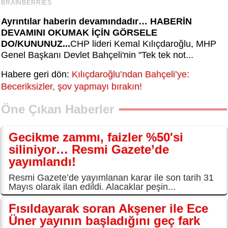
Ayrıntılar haberin devamındadır… HABERİN
DEVAMINI OKUMAK İÇİN GÖRSELE
DO/KUNUNUZ...
CHP lideri Kemal Kılıçdaroğlu, MHP
Genel Başkanı Devlet Bahçeli'nin "Tek tek not...
Habere geri dön:
Kılıçdaroğlu’ndan Bahçeli’ye:
Beceriksizler, şov yapmayı bırakın!
Öne Çıkan Haberler
Gecikme zammı, faizler %50'si
siliniyor… Resmi Gazete’de
yayımlandı!
Resmi Gazete’de yayımlanan karar ile son tarih 31
Mayıs olarak ilan edildi. Alacaklar peşin...
Fısıldayarak soran Akşener ile Ece
Üner yayının başladığını geç fark