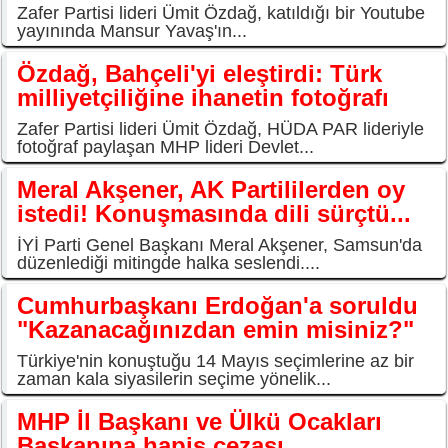
Zafer Partisi lideri Ümit Özdağ, katıldığı bir Youtube
yayınında Mansur Yavaş'ın...
Özdağ, Bahçeli'yi eleştirdi: Türk
milliyetçiliğine ihanetin fotoğrafı
Zafer Partisi lideri Ümit Özdağ, HÜDA PAR lideriyle
fotoğraf paylaşan MHP lideri Devlet...
Meral Akşener, AK Partililerden oy
istedi! Konuşmasında dili sürçtü...
İYİ Parti Genel Başkanı Meral Akşener, Samsun'da
düzenlediği mitingde halka seslendi....
Cumhurbaşkanı Erdoğan'a soruldu
"Kazanacağınızdan emin misiniz?"
Türkiye'nin konuştuğu 14 Mayıs seçimlerine az bir
zaman kala siyasilerin seçime yönelik...
MHP İl Başkanı ve Ülkü Ocakları
Başkanına hapis cezası