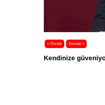
< Önceki
Sonraki >
Kendinize güveniyor