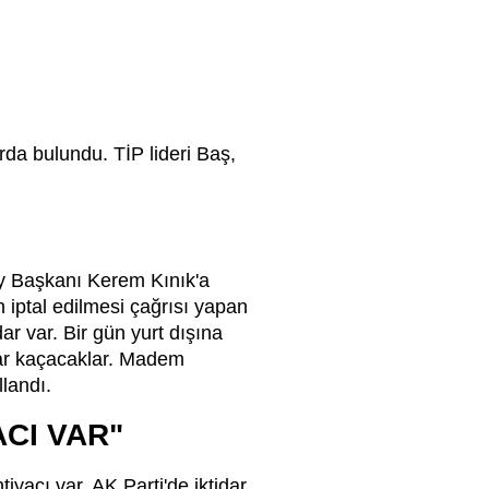
rda bulundu. TİP lideri Baş,
lay Başkanı Kerem Kınık'a
 iptal edilmesi çağrısı yapan
r var. Bir gün yurt dışına
ar kaçacaklar. Madem
llandı.
ACI VAR"
yacı var. AK Parti'de iktidar