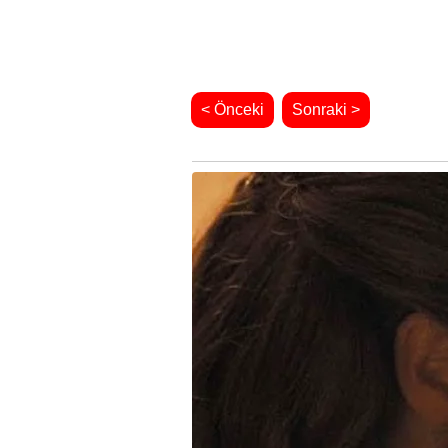
< Önceki
Sonraki >