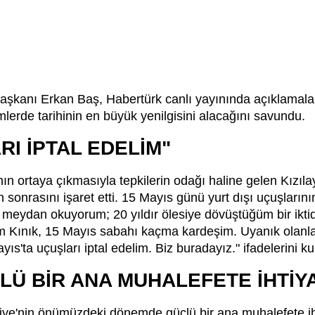
 Başkanı Erkan Baş, Habertürk canlı yayınında açıklamala
erde tarihinin en büyük yenilgisini alacağını savundu.
RI İPTAL EDELİM"
nın ortaya çıkmasıyla tepkilerin odağı haline gelen Kızı
onrasını işaret etti. 15 Mayıs günü yurt dışı uçuşlarının
meydan okuyorum; 20 yıldır ölesiye dövüştüğüm bir iktida
Kınık, 15 Mayıs sabahı kaçma kardeşim. Uyanık olanl
s'ta uçuşları iptal edelim. Biz buradayız." ifadelerini ku
LÜ BİR ANA MUHALEFETE İHTİY
kiye'nin önümüzdeki dönemde güçlü bir ana muhalefete ihti