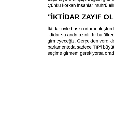
Çünkü korkan insanlar mührü eli
"İKTİDAR ZAYIF O
İktidar öyle baskı ortamı oluşturd
iktidar şu anda azınlıktır bu ülk
girmeyeceğiz. Gerçekten verdikle
parlamentoda sadece TİP'i büyüt
seçime girmem gerekiyorsa orada