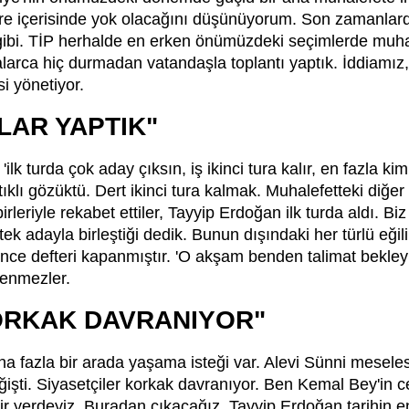
r süre içerisinde yok olacağını düşünüyorum. Son zamanlard
gibi. TİP herhalde en erken önümüzdeki seçimlerde muha
alarca hiç durmadan vatandaşla toplantı yaptık. İddiamız,
si yönetiyor.
LAR YAPTIK"
'ilk turda çok aday çıksın, iş ikinci tura kalır, en fazla kim
lı gözüktü. Dert ikinci tura kalmak. Muhalefetteki diğer
birleriyle rekabet ettiler, Tayyip Erdoğan ilk turda aldı. 
 adayla birleştiği dedik. Bunun dışındaki her türlü eğili
 defteri kapanmıştır. 'O akşam benden talimat bekleyin' 
venmezler.
ORKAK DAVRANIYOR"
ha fazla bir arada yaşama isteği var. Alevi Sünni mesele
işti. Siyasetçiler korkak davranıyor. Ben Kemal Bey'in c
r yerdeyiz. Buradan çıkacağız. Tayyip Erdoğan tarihin en