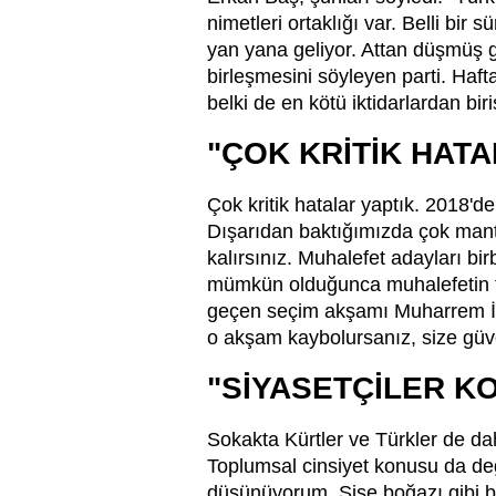
nimetleri ortaklığı var. Belli bi
yan yana geliyor. Attan düşmüş 
birleşmesini söyleyen parti. Haft
belki de en kötü iktidarlardan biri
"ÇOK KRİTİK HATA
Çok kritik hatalar yaptık. 2018'de 
Dışarıdan baktığımızda çok mantık
kalırsınız. Muhalefet adayları bir
mümkün olduğunca muhalefetin tek
geçen seçim akşamı Muharrem İnce
o akşam kaybolursanız, size gü
"SİYASETÇİLER K
Sokakta Kürtler ve Türkler de da
Toplumsal cinsiyet konusu da değ
düşünüyorum. Şişe boğazı gibi bi