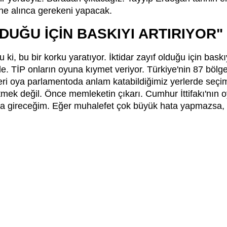
ne alınca gerekeni yapacak.
LDUĞU İÇİN BASKIYI ARTIRIYOR"
u ki, bu bir korku yaratıyor. İktidar zayıf olduğu için bask
ede. TİP onların oyuna kıymet veriyor. Türkiye'nin 87 bö
ri oya parlamentoda anlam katabildiğimiz yerlerde seçim
mek değil. Önce memleketin çıkarı. Cumhur İttifakı'nın 
 gireceğim. Eğer muhalefet çok büyük hata yapmazsa, b