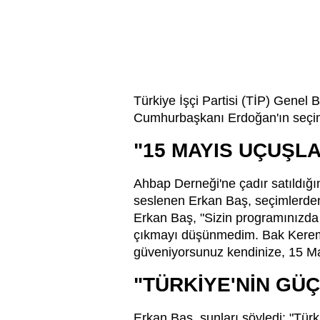
Türkiye İşçi Partisi (TİP) Genel
Cumhurbaşkanı Erdoğan'ın seçiml
"15 MAYIS UÇUŞLA
Ahbap Derneği'ne çadır satıldığı
seslenen Erkan Baş, seçimlerden s
Erkan Baş, "Sizin programınızda 
çıkmayı düşünmedim. Bak Kerem 
güveniyorsunuz kendinize, 15 Mayı
"TÜRKİYE'NİN GÜÇ
Erkan Baş, şunları söyledi: "Tür