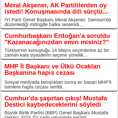
Meral Akşener, AK Partililerden oy
istedi! Konuşmasında dili sürçtü...
İYİ Parti Genel Başkanı Meral Akşener, Samsun'da
düzenlediği mitingde halka seslendi....
Cumhurbaşkanı Erdoğan'a soruldu
"Kazanacağınızdan emin misiniz?"
Türkiye'nin konuştuğu 14 Mayıs seçimlerine az bir
zaman kala siyasilerin seçime yönelik...
MHP İl Başkanı ve Ülkü Ocakları
Başkanına hapis cezası
Sosyal medyada tartıştıktan sonra ev basan MHP'li
isimlere hapis cezası verildi.
Cumhur'da şaşırtan çıkış! Mustafa
Destici kaybedeceklerini söyledi
Büyük Birlik Partisi (BBP) Genel Başkanı Mustafa
Destici, FOX TV canlı yayınında seçimi...