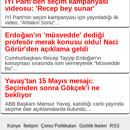
İYİ Parti'den seçim kampanyası
videosu: 'Recep bey sunar'
İYİ Parti'nin seçim kampanyası için yayınladığı ilk
video, "Ahlakın Sonu"...
Erdoğan'ın 'müsvedde' dediği
profesör merak konusu oldu! Naci
Görür'den açıklama geldi
Cumhurbaşkanı Recep Tayyip Erdoğan'ın
konuşması sırasında isim vermeyerek "Müsvedde
bu"...
Yavaş'tan 15 Mayıs mesajı:
Seçimden sonra Gökçek'i ne
bekliyor
ABB Başkanı Mansur Yavaş, katıldığı canlı yayında
seçime dair açıklamalarda bulundu....
Künye
İletişim
Çerez Politikaları
Gizlilik lkeleri
RSS