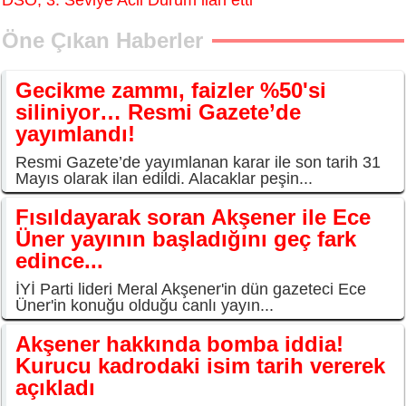
DSÖ, 3. Seviye Acil Durum ilan etti
Öne Çıkan Haberler
Gecikme zammı, faizler %50'si
siliniyor… Resmi Gazete’de
yayımlandı!
Resmi Gazete’de yayımlanan karar ile son tarih 31
Mayıs olarak ilan edildi. Alacaklar peşin...
Fısıldayarak soran Akşener ile Ece
Üner yayının başladığını geç fark
edince...
İYİ Parti lideri Meral Akşener'in dün gazeteci Ece
Üner'in konuğu olduğu canlı yayın...
Akşener hakkında bomba iddia!
Kurucu kadrodaki isim tarih vererek
açıkladı