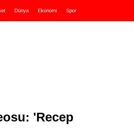
set
Dünya
Ekonomi
Spor
eosu: 'Recep