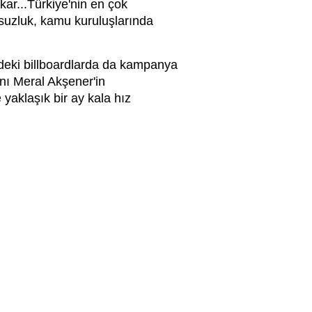
akar...Türkiye'nin en çok
lsuzluk, kamu kuruluşlarında
indeki billboardlarda da kampanya
nı Meral Akşener'in
 yaklaşık bir ay kala hız