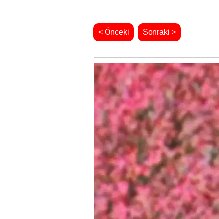
< Önceki
Sonraki >