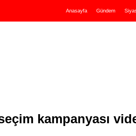
Anasayfa
Gündem
Siya
n seçim kampanyası vid