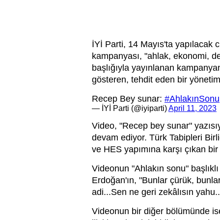
İYİ Parti, 14 Mayıs'ta yapılacak
kampanyası, "ahlak, ekonomi, dep
başlığıyla yayınlanan kampanyanı
gösteren, tehdit eden bir yöneti
Recep Bey sunar:
#AhlakınSonu
— İYİ Parti (@iyiparti)
April 11, 2023
Video, "Recep bey sunar" yazısıyl
devam ediyor. Türk Tabipleri Bir
ve HES yapımına karşı çıkan bir y
Videonun "Ahlakın sonu" başlıkl
Erdoğan'ın, "Bunlar çürük, bunlar
adi...Sen ne geri zekâlısın yahu...
Videonun bir diğer bölümünde i