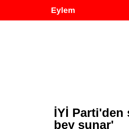
Eylem
İYİ Parti'de
bey sunar'