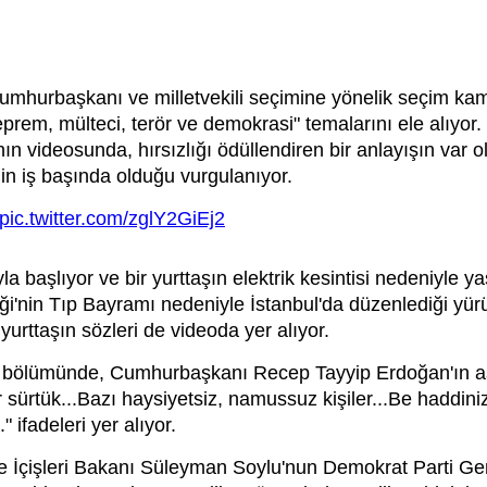
 cumhurbaşkanı ve milletvekili seçimine yönelik seçim ka
rem, mülteci, terör ve demokrasi" temalarını ele alıyor.
n videosunda, hırsızlığı ödüllendiren bir anlayışın var 
min iş başında olduğu vurgulanıyor.
pic.twitter.com/zglY2GiEj2
a başlıyor ve bir yurttaşın elektrik kesintisi nedeniyle ya
liği'nin Tıp Bayramı nedeniyle İstanbul'da düzenlediği yü
urttaşın sözleri de videoda yer alıyor.
ı bölümünde, Cumhurbaşkanı Recep Tayyip Erdoğan'ın aşağ
 sürtük...Bazı haysiyetsiz, namussuz kişiler...Be haddini
" ifadeleri yer alıyor.
se İçişleri Bakanı Süleyman Soylu'nun Demokrat Parti 