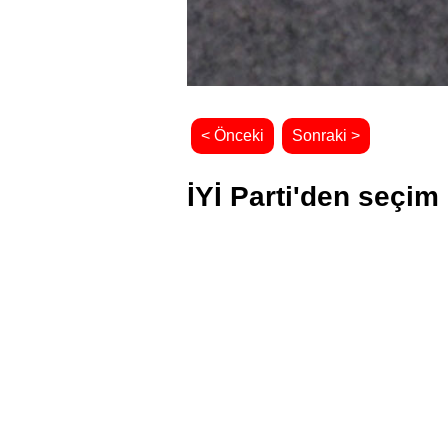
< Önceki
Sonraki >
İYİ Parti'den seçi