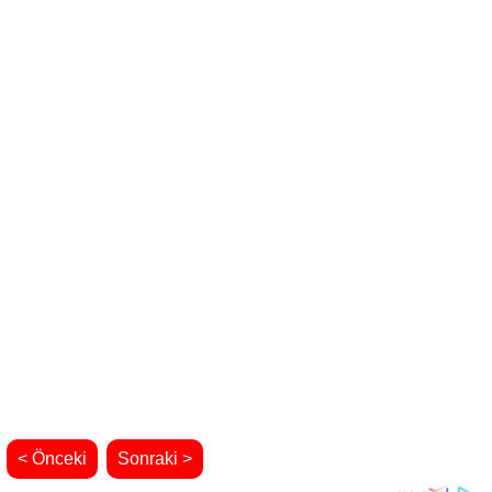
< Önceki
Sonraki >