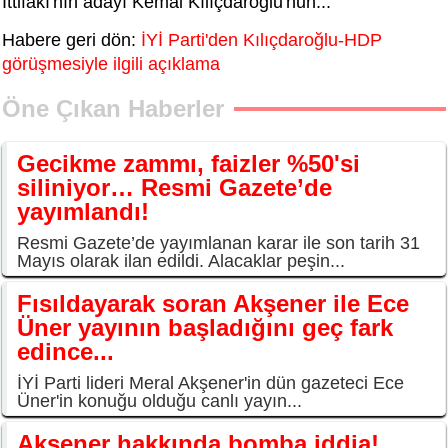
İttifakı'nın adayı Kemal Kılıçdaroğlu'nun...
Habere geri dön:
İYİ Parti'den Kılıçdaroğlu-HDP
görüşmesiyle ilgili açıklama
Öne Çıkan Haberler
Gecikme zammı, faizler %50'si
siliniyor… Resmi Gazete’de
yayımlandı!
Resmi Gazete’de yayımlanan karar ile son tarih 31
Mayıs olarak ilan edildi. Alacaklar peşin...
Fısıldayarak soran Akşener ile Ece
Üner yayının başladığını geç fark
edince...
İYİ Parti lideri Meral Akşener'in dün gazeteci Ece
Üner'in konuğu olduğu canlı yayın...
Akşener hakkında bomba iddia!