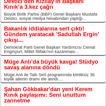
Destici’den Kızılay'ın Başkanı
Kınık’a 3.kez çağrı
Büyük Birlik Partisi (BBP) Genel Başkanı Mustafa
Destici, sosyal medya hesabından yaptığı...
Bakanlık iddialarına sert çıktı!
Gündem yaratacak 'Sadullah Ergin'
çıkışı...
Demokrat Parti Genel Başkan Yardımcısı Cemal
Enginyurt, Millet İttifakı'nın kazanması...
Müge Anlı'da büyük kavga! Stüdyo
savaş alanına döndü
Müge Anlı ile Tatlı Sert programında kimliksiz 36
kişilik ailenin dramı ele alındı....
Şahan Gökbakar'dan yeni Kerem
Kınık paylaşımı: Seni unuttum
zannetme