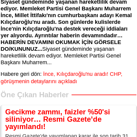
Siyaset gündeminde yaşanan hareketlilik devam
ediyor. Memleket Partisi Genel Başkanı Muharrem
İnce, Millet İttifakı'nın cumhurbaşkanı adayı Kemal
Kılıçdaroğlu'nu aradı. Son günlerde kulislerde
İnce'nin Kılıçdaroğlu'na destek vereceği iddiaları
yer alıyordu. Ayrıntılar haberin devamındadır…
HABERİN DEVAMINI OKUMAK İÇİN GÖRSELE
DO/KUNUNUZ...
Siyaset gündeminde yaşanan
hareketlilik devam ediyor. Memleket Partisi Genel
Başkanı Muharrem...
Habere geri dön:
İnce, Kılıçdaroğlu'nu aradı! CHP,
görüşmenin detaylarını açıkladı
Öne Çıkan Haberler
Gecikme zammı, faizler %50'si
siliniyor… Resmi Gazete’de
yayımlandı!
Resmi Gazete’de yayımlanan karar ile son tarih 31