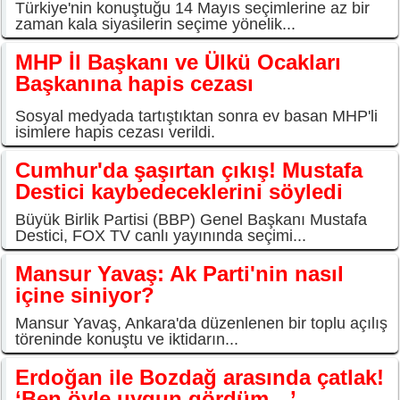
Türkiye'nin konuştuğu 14 Mayıs seçimlerine az bir
zaman kala siyasilerin seçime yönelik...
MHP İl Başkanı ve Ülkü Ocakları
Başkanına hapis cezası
Sosyal medyada tartıştıktan sonra ev basan MHP'li
isimlere hapis cezası verildi.
Cumhur'da şaşırtan çıkış! Mustafa
Destici kaybedeceklerini söyledi
Büyük Birlik Partisi (BBP) Genel Başkanı Mustafa
Destici, FOX TV canlı yayınında seçimi...
Mansur Yavaş: Ak Parti'nin nasıl
içine siniyor?
Mansur Yavaş, Ankara'da düzenlenen bir toplu açılış
töreninde konuştu ve iktidarın...
Erdoğan ile Bozdağ arasında çatlak!
‘Ben öyle uygun gördüm…’