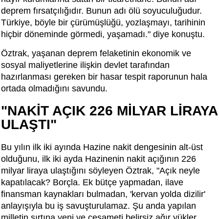
deprem fırsatçılığıdır. Bunun adı ölü soyuculuğudur.
Türkiye, böyle bir çürümüşlüğü, yozlaşmayı, tarihinin
hiçbir döneminde görmedi, yaşamadı." diye konuştu.
Öztrak, yaşanan deprem felaketinin ekonomik ve
sosyal maliyetlerine ilişkin devlet tarafından
hazırlanması gereken bir hasar tespit raporunun hala
ortada olmadığını savundu.
"NAKİT AÇIK 226 MİLYAR LİRAYA
ULAŞTI"
Bu yılın ilk iki ayında Hazine nakit dengesinin alt-üst
olduğunu, ilk iki ayda Hazinenin nakit açığının 226
milyar liraya ulaştığını söyleyen Öztrak, "Açık neyle
kapatılacak? Borçla. Ek bütçe yapmadan, ilave
finansman kaynakları bulmadan, 'kervan yolda dizilir'
anlayışıyla bu iş savuşturulamaz. Şu anda yapılan
milletin sırtına yeni ve cesameti belirsiz ağır yükler