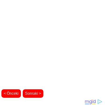
< Önceki
Sonraki >