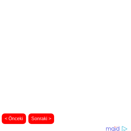
< Önceki
Sonraki >