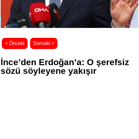
< Önceki
Sonraki >
İnce’den Erdoğan’a: O şerefsiz
sözü söyleyene yakışır