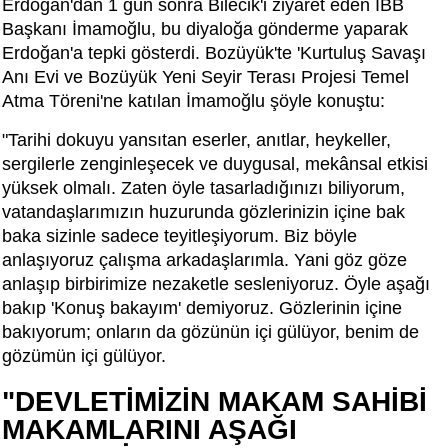
Erdoğan'dan 1 gün sonra Bilecik'i ziyaret eden İBB
Başkanı İmamoğlu, bu diyaloğa gönderme yaparak
Erdoğan'a tepki gösterdi. Bozüyük'te 'Kurtuluş Savaşı
Anı Evi ve Bozüyük Yeni Seyir Terası Projesi Temel
Atma Töreni'ne katılan İmamoğlu şöyle konuştu:
"Tarihi dokuyu yansıtan eserler, anıtlar, heykeller,
sergilerle zenginleşecek ve duygusal, mekânsal etkisi
yüksek olmalı. Zaten öyle tasarladığınızı biliyorum,
vatandaşlarımızın huzurunda gözlerinizin içine bak
baka sizinle sadece teyitleşiyorum. Biz böyle
anlaşıyoruz çalışma arkadaşlarımla. Yani göz göze
anlaşıp birbirimize nezaketle sesleniyoruz. Öyle aşağı
bakıp 'Konuş bakayım' demiyoruz. Gözlerinin içine
bakıyorum; onların da gözünün içi gülüyor, benim de
gözümün içi gülüyor.
"DEVLETİMİZİN MAKAM SAHİBİ
MAKAMLARINI AŞAĞI