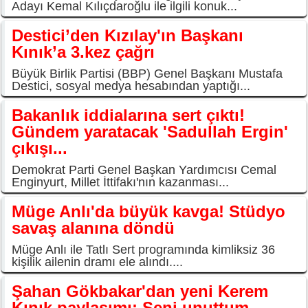
Adayı Kemal Kılıçdaroğlu ile ilgili konuk...
Destici’den Kızılay'ın Başkanı
Kınık’a 3.kez çağrı
Büyük Birlik Partisi (BBP) Genel Başkanı Mustafa
Destici, sosyal medya hesabından yaptığı...
Bakanlık iddialarına sert çıktı!
Gündem yaratacak 'Sadullah Ergin'
çıkışı...
Demokrat Parti Genel Başkan Yardımcısı Cemal
Enginyurt, Millet İttifakı'nın kazanması...
Müge Anlı'da büyük kavga! Stüdyo
savaş alanına döndü
Müge Anlı ile Tatlı Sert programında kimliksiz 36
kişilik ailenin dramı ele alındı....
Şahan Gökbakar'dan yeni Kerem
Kınık paylaşımı: Seni unuttum