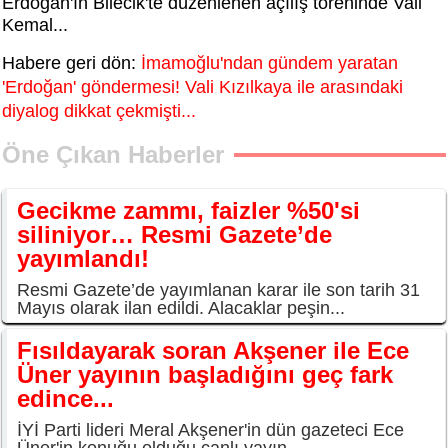
Erdoğan'ın Bilecik'te düzenlenen açılış töreninde Vali
Kemal...
Habere geri dön:
İmamoğlu'ndan gündem yaratan
'Erdoğan' göndermesi! Vali Kızılkaya ile arasındaki
diyalog dikkat çekmişti...
Öne Çıkan Haberler
Gecikme zammı, faizler %50'si
siliniyor… Resmi Gazete’de
yayımlandı!
Resmi Gazete’de yayımlanan karar ile son tarih 31
Mayıs olarak ilan edildi. Alacaklar peşin...
Fısıldayarak soran Akşener ile Ece
Üner yayının başladığını geç fark
edince...
İYİ Parti lideri Meral Akşener'in dün gazeteci Ece
Üner'in konuğu olduğu canlı yayın...