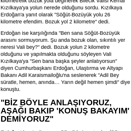
kilometrelik bozuk yola değinerek Bilecik Valisi Kemal
Kızılkaya'ya yolun nerede olduğunu sordu. Kızılkaya
Erdoğan'a yanıt olarak "Söğüt-Bozüyük yolu 26
kilometre efendim. Bozuk yol 2 kilometre" dedi.
Erdoğan ise karşılığında "Ben sana Söğüt-Bozüyük
arasını sormuyorum. Şu anda bozuk olan, sıkıntılı yer
neresi Vali bey?" dedi. Bozuk yolun 2 kilometre
olduğunu ve yapılmakta olduğunu söyleyen Vali
Kızılkaya'ya "Sen bana başka şeyler anlatıyorsun"
diyen Cumhurbaşkanı Erdoğan, Ulaştırma ve Altyapı
Bakanı Adil Karaismailoğlu'na seslenerek "Adil Bey
süratle, hemen, anında… Yarın değil hemen şimdi" diye
konuştu.
"BİZ BÖYLE ANLAŞIYORUZ,
AŞAĞI BAKIP 'KONUŞ BAKAYIM'
DEMİYORUZ"