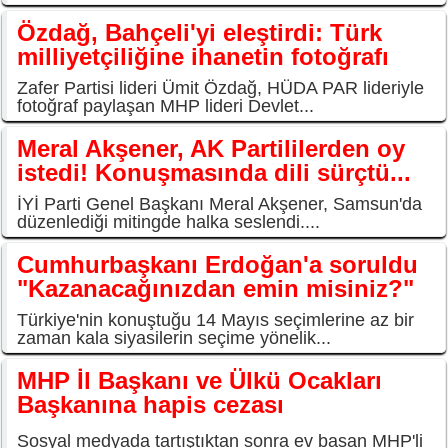
Özdağ, Bahçeli'yi eleştirdi: Türk
milliyetçiliğine ihanetin fotoğrafı
Zafer Partisi lideri Ümit Özdağ, HÜDA PAR lideriyle
fotoğraf paylaşan MHP lideri Devlet...
Meral Akşener, AK Partililerden oy
istedi! Konuşmasında dili sürçtü...
İYİ Parti Genel Başkanı Meral Akşener, Samsun'da
düzenlediği mitingde halka seslendi....
Cumhurbaşkanı Erdoğan'a soruldu
"Kazanacağınızdan emin misiniz?"
Türkiye'nin konuştuğu 14 Mayıs seçimlerine az bir
zaman kala siyasilerin seçime yönelik...
MHP İl Başkanı ve Ülkü Ocakları
Başkanına hapis cezası
Sosyal medyada tartıştıktan sonra ev basan MHP'li