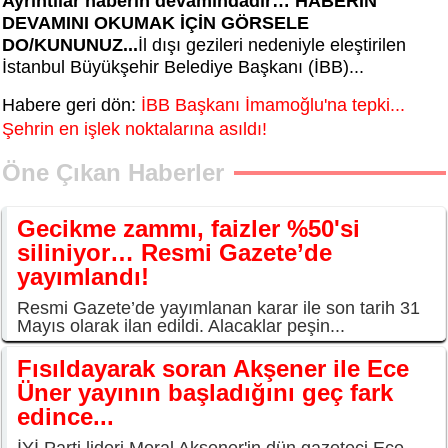
Ayrıntılar haberin devamındadır… HABERİN
DEVAMINI OKUMAK İÇİN GÖRSELE
DO/KUNUNUZ...
İl dışı gezileri nedeniyle eleştirilen
İstanbul Büyükşehir Belediye Başkanı (İBB)...
Habere geri dön:
İBB Başkanı İmamoğlu'na tepki...
Şehrin en işlek noktalarına asıldı!
Öne Çıkan Haberler
Gecikme zammı, faizler %50'si
siliniyor… Resmi Gazete’de
yayımlandı!
Resmi Gazete’de yayımlanan karar ile son tarih 31
Mayıs olarak ilan edildi. Alacaklar peşin...
Fısıldayarak soran Akşener ile Ece
Üner yayının başladığını geç fark
edince...
İYİ Parti lideri Meral Akşener'in dün gazeteci Ece